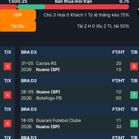
1.50
0.25
Bàn thua mỗi trận
0.75
HDP
Chủ
3
Hoà
0
Khách
1
Tỷ lệ thắng kèo
75
%
Tài Xỉu
Tài
2
H
0
Xỉu
2
TL tài
50
%
T/X
BRA D3
FT/HT
T/B
31-05
Caxias RS
2
0
X
B
2026
Ituano (SP)
1
0
T/X
BRA D3
FT/HT
T/B
26-05
Ituano (SP)
1
0
X
T
2026
Botafogo PB
0
0
T/X
BRA D3
FT/HT
T/B
18-05
Guarani Futebol Clube
1
1
X
T
2026
Ituano (SP)
3
2
T/X
BRA D3
FT/HT
T/B