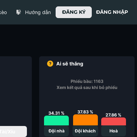
kèo
Hướng dẫn
ĐĂNG KÝ
ĐĂNG NHẬP
Ai sẽ thắng
Phiếu bầu:
1163
Xem kết quả sau khi bỏ phiếu
37.83
%
34.31
%
27.86
%
Đội nhà
Đội khách
Hoà
Tài/Xỉu