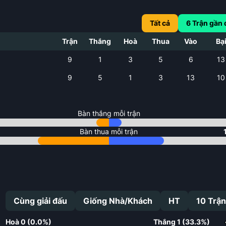
Tất cả
6
Trận gần 
Trận
Thắng
Hoà
Thua
Vào
Bạ
9
1
3
5
6
13
9
5
1
3
13
10
Bàn thắng mỗi trận
Bàn thua mỗi trận
Cùng giải đấu
Giống Nhà/Khách
HT
10
Trận
Hoà
0
(
0.0
%)
Thắng
1
(
33.3
%)