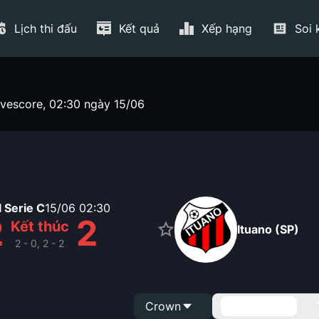
Lịch thi đấu
Kết quả
Xếp hạng
Soi 
livescore, 02:30 ngày 15/06
l Serie C
15/06
02:30
2
2
Kết thúc
Ituano (SP)
2 - 0, 2 - 2
Crown
Handicap