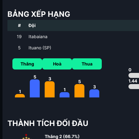
BẢNG XẾP HẠNG
#
Đội
19
Itabaiana
5
Ituano (SP)
Thắng
Hoà
Thua
0
5
3
1.44
5
3
1
1
THÀNH TÍCH ĐỐI ĐẦU
Thắng
2
(
66.7
%)