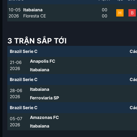
10-05
Itabaiana
0
0
H
B
2026
Floresta CE
0
0
3 TRẬN SẮP TỚI
Brazil Serie C
Các
Anapolis FC
21-06
2026
Itabaiana
Brazil Serie C
Các
Itabaiana
28-06
2026
Ferroviaria SP
Brazil Serie C
Các
Amazonas FC
05-07
2026
Itabaiana