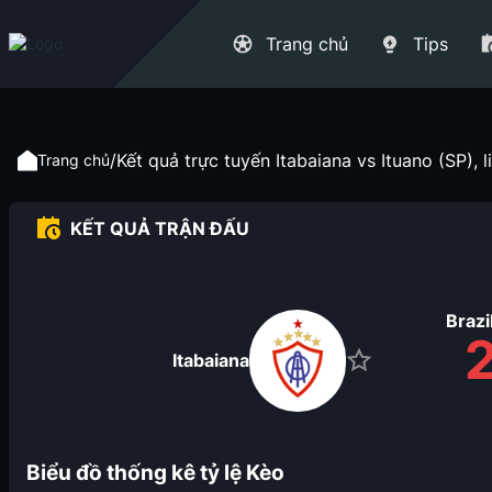
Trang chủ
Tips
/
Kết quả trực tuyến Itabaiana vs Ituano (SP), 
Trang chủ
KẾT QUẢ TRẬN ĐẤU
Brazi
Itabaiana
Biểu đồ thống kê tỷ lệ Kèo