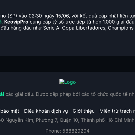
uano (SP) vào 02:30 ngày 15/06, với kết quả cập nhật liên tục
á
.
KeovipPro
cung cấp tỷ số trực tiếp từ hơn 1.000 giải đấu
ải đấu hàng đầu như Serie A, Copa Libertadores, Champions
ái
các giải đấu. Được cấp phép bởi các tổ chức quốc tế n
 bảo mật
Điều khoản dịch vụ
Giới thiệu
Miễn trừ trách 
80 Nguyễn Kim, Phường 7, Quận 10, Thành phố Hồ Chí Minh
Phone:
588829294