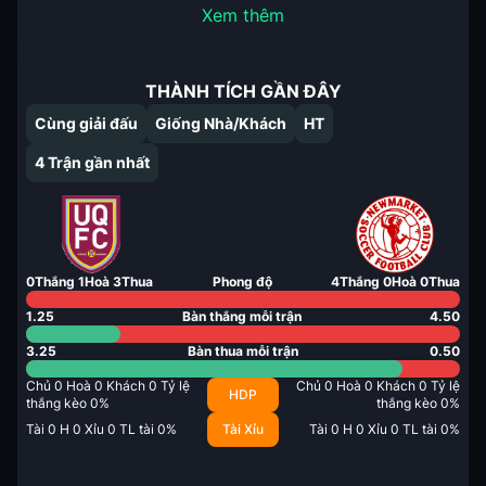
Xem thêm
THÀNH TÍCH GẦN ĐÂY
Cùng giải đấu
Giống Nhà/Khách
HT
4
Trận gần nhất
0
Thắng
1
Hoà
3
Thua
Phong độ
4
Thắng
0
Hoà
0
Thua
1.25
Bàn thắng mỗi trận
4.50
3.25
Bàn thua mỗi trận
0.50
Chủ
0
Hoà
0
Khách
0
Tỷ lệ
Chủ
0
Hoà
0
Khách
0
Tỷ lệ
HDP
thắng kèo
0
%
thắng kèo
0
%
Tài
0
H
0
Xỉu
0
TL tài
0
%
Tài Xỉu
Tài
0
H
0
Xỉu
0
TL tài
0
%