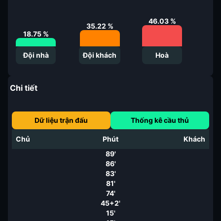
46.03
%
35.22
%
18.75
%
Đội nhà
Đội khách
Hoà
Chi tiết
Dữ liệu trận đấu
Thống kê cầu thủ
Chủ
Phút
Khách
89'
86'
83'
81'
74'
45+2'
15'