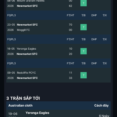
06-06
Mount Gravatt Hawks
0
0
T
2026
Newmarket SFC
6
2
FQPL3
FT/HT
T/B
DHP
T/X
23-05
Newmarket SFC
7
0
T
2026
Moggill FC
0
0
FQPL3
FT/HT
T/B
DHP
T/X
16-05
Yeronga Eagles
1
0
T
2026
Newmarket SFC
2
0
FQPL3
FT/HT
T/B
DHP
T/X
09-05
Redcliffe PCYC
1
1
T
2026
Newmarket SFC
3
3
3 TRẬN SẮP TỚI
Australian cloth
Cách đây
Yeronga Eagles
19-06
6
Ngày