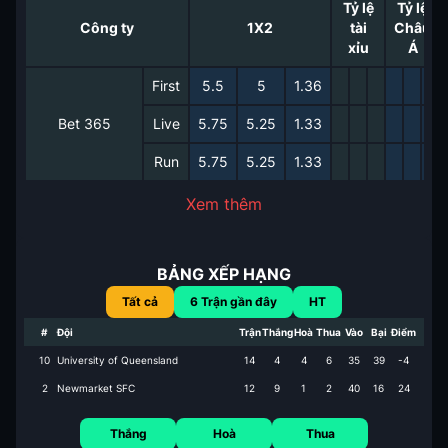
Tỷ lệ
Tỷ lệ
Công ty
1X2
tài
Châu
xỉu
Á
First
5.5
5
1.36
Bet 365
Live
5.75
5.25
1.33
Run
5.75
5.25
1.33
Xem thêm
BẢNG XẾP HẠNG
Tất cả
6
Trận gần đây
HT
#
Đội
Trận
Thắng
Hoà
Thua
Vào
Bại
Điểm
10
University of Queensland
14
4
4
6
35
39
-4
2
Newmarket SFC
12
9
1
2
40
16
24
Thắng
Hoà
Thua