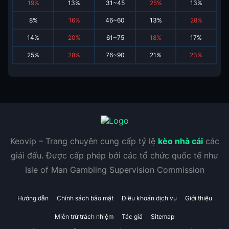
19
%
13
%
31~45
25
%
13
%
8
%
16
%
46~60
13
%
28
%
14
%
20
%
61~75
18
%
17
%
25
%
28
%
76~90
21
%
23
%
Keovip – Trang chuyên cung cấp tỷ lệ
kèo nhà cái
các
giải đấu. Được cấp phép bởi các tổ chức quốc tế như
Isle of Man Gambling Supervision Commission
Hướng dẫn
Chính sách bảo mật
Điều khoản dịch vụ
Giới thiệu
Miễn trừ trách nhiệm
Tác giả
Sitemap