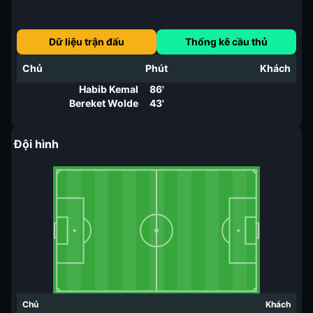
Dữ liệu trận đấu
Thống kê cầu thủ
Chủ
Phút
Khách
Habib Kemal
86'
Bereket Wolde
43'
Đội hình
Chủ
Khách