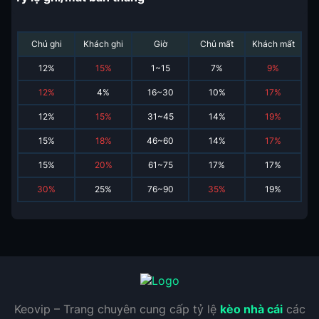
Chủ ghi
Khách ghi
Giờ
Chủ mất
Khách mất
12
%
15
%
1~15
7
%
9
%
12
%
4
%
16~30
10
%
17
%
12
%
15
%
31~45
14
%
19
%
15
%
18
%
46~60
14
%
17
%
15
%
20
%
61~75
17
%
17
%
30
%
25
%
76~90
35
%
19
%
Keovip – Trang chuyên cung cấp tỷ lệ
kèo nhà cái
các