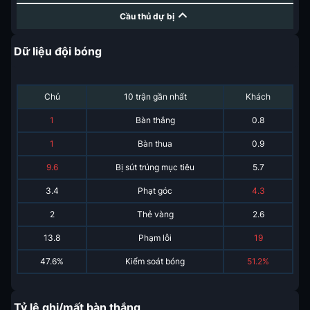
Cầu thủ dự bị
Dữ liệu đội bóng
Chủ
10 trận gần nhất
Khách
1
Bàn thắng
0.8
1
Bàn thua
0.9
9.6
Bị sút trúng mục tiêu
5.7
3.4
Phạt góc
4.3
2
Thẻ vàng
2.6
13.8
Phạm lỗi
19
47.6%
Kiểm soát bóng
51.2%
Tỷ lệ ghi/mất bàn thắng