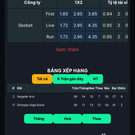
Công ty
1X2
Tỷ lệ tài xỉu
First
1.85
2.85
3.85
0.94
2
0.86
Sbobet
Live
1.72
2.95
4.35
0.95
2
0.85
Run
1.72
2.95
4.35
0.95
2
0.85
Xem thêm
BẢNG XẾP HẠNG
Tất cả
6
Trận gần đây
HT
#
Đội
Trận
Thắng
Hoà
Thua
Vào
Bại
Điểm
2
Negelle Arsi
36
14
15
7
35
27
8
11
Ethiopia Nigd Bank
36
11
13
12
43
41
2
Thắng
Hoà
Thua
12