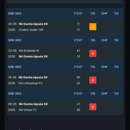
SWE WD2
FT/HT
T/B
DHP
T/X
30-05
Nữ Gamla Upsala SK
1
1
H
2026
Orebro Soder (W)
1
1
SWE WD2
FT/HT
T/B
DHP
T/X
23-05
Nữ Enskede IK
4
1
B
2026
Nữ Gamla Upsala SK
1
0
SWE WD2
FT/HT
T/B
DHP
T/X
16-05
Nữ Gamla Upsala SK
0
0
B
2026
Nữ Linkopings FC
2
2
SWE WD2
FT/HT
T/B
DHP
T/X
09-05
Nữ Gamla Upsala SK
2
1
B
2026
Nữ Umea FC
3
0