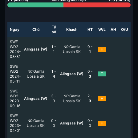
Tỷ
Ngày
Chủ
Khách
HT
W/L
AH
O/U
số
SWE
WD2
1
-
Nữ Gamla
0
-
Alingsas (W)
H
2024-
1
Upsala SK
1
08-31
SWE
WD2
Nữ Gamla
1
-
0
-
Alingsas (W)
T
2024-
Upsala SK
4
3
05-11
SWE
WD2
3
-
Nữ Gamla
2
-
Alingsas (W)
H
2023-
3
Upsala SK
3
09-16
SWE
WD2
Nữ Gamla
0
-
0
-
Alingsas (W)
H
2023-
Upsala SK
0
0
04-01