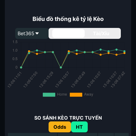
Biểu đồ thống kê tỷ lệ Kèo
Bet365
Handicap
Tài/Xỉu
SO SÁNH KÈO TRỰC TUYẾN
Odds
HT