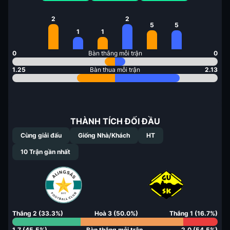
2
2
5
5
1
1
0
Bàn thắng mỗi trận
0
1.25
Bàn thua mỗi trận
2.13
THÀNH TÍCH ĐỐI ĐẦU
Cùng giải đấu
Giống Nhà/Khách
HT
10
Trận gần nhất
Thắng
2
(
33.3
%)
Hoà
3
(
50.0
%)
Thắng
1
(
16.7
%)
1.7
(
45.5
%)
Bàn thắng mỗi trận
2.0
(
54.5
%)