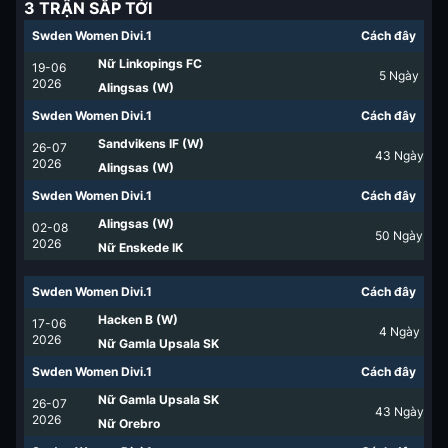
3 TRẬN SẮP TỚI
Swden Women Divi.1
Cách đây
Nữ Linkopings FC
19-06
5
Ngày
2026
Alingsas (W)
Swden Women Divi.1
Cách đây
Sandvikens IF (W)
26-07
43
Ngày
2026
Alingsas (W)
Swden Women Divi.1
Cách đây
Alingsas (W)
02-08
50
Ngày
2026
Nữ Enskede IK
Swden Women Divi.1
Cách đây
Hacken B (W)
17-06
4
Ngày
2026
Nữ Gamla Upsala SK
Swden Women Divi.1
Cách đây
Nữ Gamla Upsala SK
26-07
43
Ngày
2026
Nữ Orebro