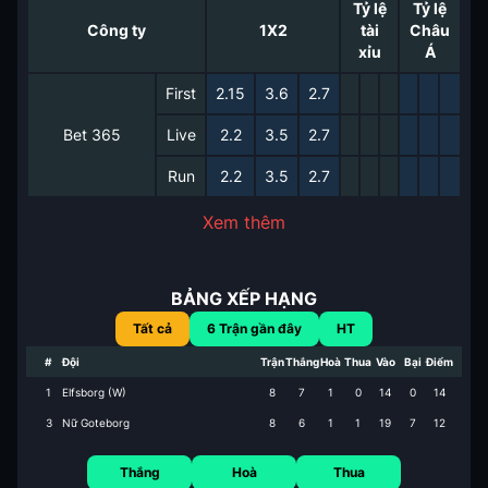
Tỷ lệ
Tỷ lệ
Công ty
1X2
tài
Châu
xỉu
Á
First
2.15
3.6
2.7
Bet 365
Live
2.2
3.5
2.7
Run
2.2
3.5
2.7
Xem thêm
BẢNG XẾP HẠNG
Tất cả
6
Trận gần đây
HT
#
Đội
Trận
Thắng
Hoà
Thua
Vào
Bại
Điểm
1
Elfsborg (W)
8
7
1
0
14
0
14
3
Nữ Goteborg
8
6
1
1
19
7
12
Thắng
Hoà
Thua