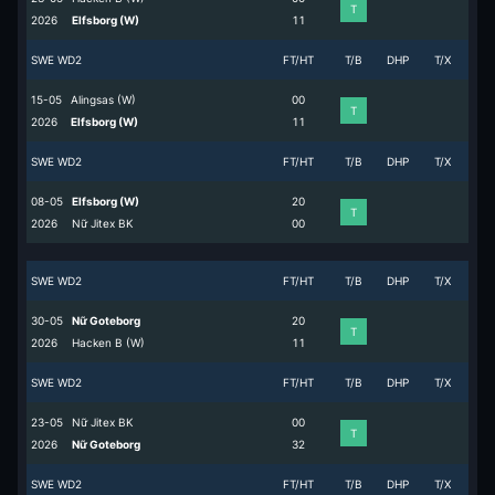
T
2026
Elfsborg (W)
1
1
SWE WD2
FT/HT
T/B
DHP
T/X
15-05
Alingsas (W)
0
0
T
2026
Elfsborg (W)
1
1
SWE WD2
FT/HT
T/B
DHP
T/X
08-05
Elfsborg (W)
2
0
T
2026
Nữ Jitex BK
0
0
SWE WD2
FT/HT
T/B
DHP
T/X
30-05
Nữ Goteborg
2
0
T
2026
Hacken B (W)
1
1
SWE WD2
FT/HT
T/B
DHP
T/X
23-05
Nữ Jitex BK
0
0
T
2026
Nữ Goteborg
3
2
SWE WD2
FT/HT
T/B
DHP
T/X