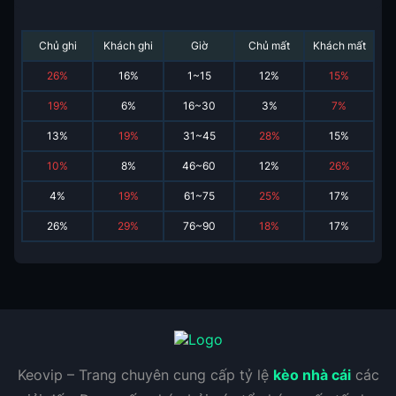
Chủ ghi
Khách ghi
Giờ
Chủ mất
Khách mất
26
%
16
%
1~15
12
%
15
%
19
%
6
%
16~30
3
%
7
%
13
%
19
%
31~45
28
%
15
%
10
%
8
%
46~60
12
%
26
%
4
%
19
%
61~75
25
%
17
%
26
%
29
%
76~90
18
%
17
%
Keovip – Trang chuyên cung cấp tỷ lệ
kèo nhà cái
các