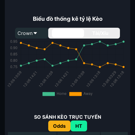
Biểu đồ thống kê tỷ lệ Kèo
Crown
Handicap
Tài/Xỉu
SO SÁNH KÈO TRỰC TUYẾN
Odds
HT