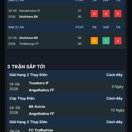
SWE D1 SN
FT/HT
T/B
DHP
T/X
30-05
Hassleholms IF
3
1
B
B
X
2026
Utsiktens BK
0
0
SWE D1 SN
FT/HT
T/B
DHP
T/X
23-05
Utsiktens BK
0
0
H
T
X
2026
Trelleborgs FF
0
0
3 TRẬN SẮP TỚI
Giải Hạng 2 Thụy Điển
Cách đây
Tvaakers IF
19-06
5
Ngày
2026
Angelholms FF
Cúp Thụy Điển
Cách đây
BK Astrio
24-06
10
Ngày
2026
Angelholms FF
Giải Hạng 2 Thụy Điển
Cách đây
FC Trollhattan
28-06