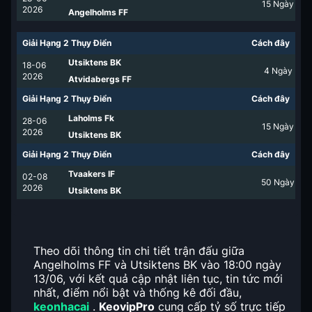
15
Ngày
2026
Angelholms FF
Giải Hạng 2 Thụy Điển
Cách đây
Utsiktens BK
18-06
4
Ngày
2026
Atvidabergs FF
Giải Hạng 2 Thụy Điển
Cách đây
Laholms Fk
28-06
15
Ngày
2026
Utsiktens BK
Giải Hạng 2 Thụy Điển
Cách đây
Tvaakers IF
02-08
50
Ngày
2026
Utsiktens BK
Theo dõi thông tin chi tiết trận đấu giữa
Angelholms FF và Utsiktens BK vào 18:00 ngày
13/06, với kết quả cập nhật liên tục, tin tức mới
nhất, điểm nổi bật và thống kê đối đầu,
keonhacai
.
KeovipPro
cung cấp tỷ số trực tiếp