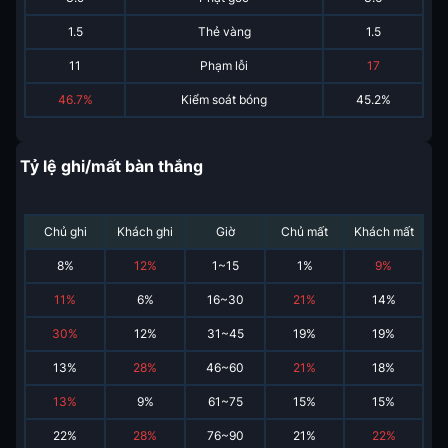
1.5
Thẻ vàng
1.5
11
Phạm lỗi
17
46.7%
Kiểm soát bóng
45.2%
Tỷ lệ ghi/mất bàn thắng
Chủ ghi
Khách ghi
Giờ
Chủ mất
Khách mất
8
%
12
%
1~15
1
%
9
%
11
%
6
%
16~30
21
%
14
%
30
%
12
%
31~45
19
%
19
%
13
%
28
%
46~60
21
%
18
%
13
%
9
%
61~75
15
%
15
%
22
%
28
%
76~90
21
%
22
%