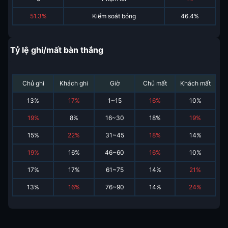
51.3%
Kiểm soát bóng
46.4%
Tỷ lệ ghi/mất bàn thắng
Chủ ghi
Khách ghi
Giờ
Chủ mất
Khách mất
13
%
17
%
1~15
16
%
10
%
19
%
8
%
16~30
18
%
19
%
15
%
22
%
31~45
18
%
14
%
19
%
16
%
46~60
16
%
10
%
17
%
17
%
61~75
14
%
21
%
13
%
16
%
76~90
14
%
24
%