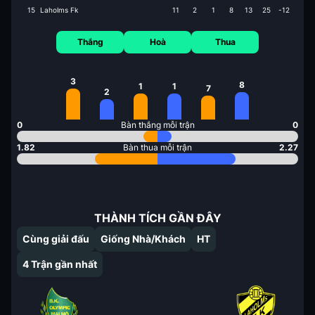
15
Laholms Fk
11
2
1
8
13
25
-12
Thắng
Hoà
Thua
3
8
1
1
7
2
0
Bàn thắng mỗi trận
0
1.82
Bàn thua mỗi trận
2.27
THÀNH TÍCH GẦN ĐÂY
Cùng giải đấu
Giống Nhà/Khách
HT
4
Trận gần nhất