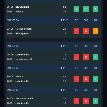
26-05
BK Olympic
5
2
T
T
T
2026
Ariana
3
2
SWE D1 SN
FT/HT
T/B
DHP
T/X
23-05
FC Rosengard
2
0
B
B
H
2026
BK Olympic
1
1
SWE D1 SN
FT/HT
T/B
DHP
T/X
05-06
Laholms Fk
1
1
B
B
T
2026
Hassleholms IF
2
2
SWE D1 SN
FT/HT
T/B
DHP
T/X
30-05
Ariana
4
2
B
B
T
2026
Laholms Fk
2
2
SWE D1 SN
FT/HT
T/B
DHP
T/X
24-05
Atvidabergs FF
3
1
B
B
T
2026
Laholms Fk
1
0