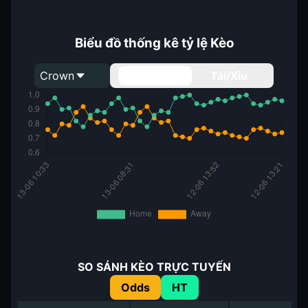
Biểu đồ thống kê tỷ lệ Kèo
Crown
Handicap
Tài/Xỉu
SO SÁNH KÈO TRỰC TUYẾN
Odds
HT