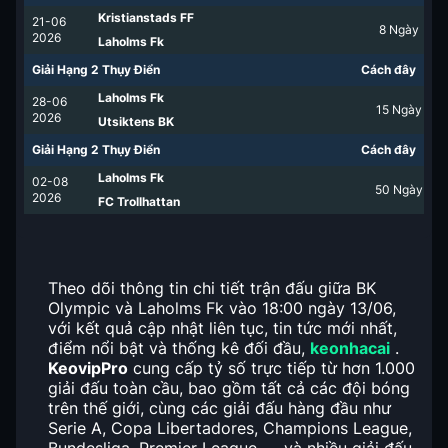
Kristianstads FF
21-06
8
Ngày
2026
Laholms Fk
Giải Hạng 2 Thụy Điển
Cách đây
Laholms Fk
28-06
15
Ngày
2026
Utsiktens BK
Giải Hạng 2 Thụy Điển
Cách đây
Laholms Fk
02-08
50
Ngày
2026
FC Trollhattan
Theo dõi thông tin chi tiết trận đấu giữa BK
Olympic và Laholms Fk vào 18:00 ngày 13/06,
với kết quả cập nhật liên tục, tin tức mới nhất,
điểm nổi bật và thống kê đối đầu,
keonhacai
.
KeovipPro
cung cấp tỷ số trực tiếp từ hơn 1.000
giải đấu toàn cầu, bao gồm tất cả các đội bóng
trên thế giới, cùng các giải đấu hàng đầu như
Serie A, Copa Libertadores, Champions League,