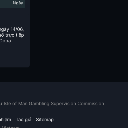
Ngày
ngày 14/06,
ố trực tiếp
 Copa
hư Isle of Man Gambling Supervision Commission
nhiệm
Tác giả
Sitemap