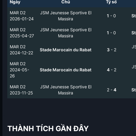
Ngày
Chủ
Tỷ số
MAR D2
JSM Jeunesse Sportive El
1
-
0
St
2026-01-24
Massira
MAR D2
JSM Jeunesse Sportive El
1
-
0
St
2025-04-27
Massira
MAR D2
JS
Stade Marocain du Rabat
3
-
2
2024-12-22
MAR D2
JS
2024-05-
Stade Marocain du Rabat
4
-
2
26
MAR D2
JSM Jeunesse Sportive El
2
-
4
St
2023-11-25
Massira
THÀNH TÍCH GẦN ĐÂY