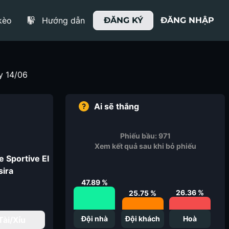
kèo
Hướng dẫn
ĐĂNG KÝ
ĐĂNG NHẬP
y 14/06
Ai sẽ thắng
Phiếu bầu:
971
Xem kết quả sau khi bỏ phiếu
 Sportive El
ira
47.89
%
26.36
%
25.75
%
Đội nhà
Đội khách
Hoà
Tài/Xỉu