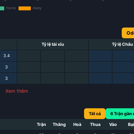
Od
Tỷ lệ tài xỉu
Tỷ lệ Châu
3.4
3
3
Xem thêm
Tất cả
6
Trận gần 
Trận
Thắng
Hoà
Thua
Vào
Bạ