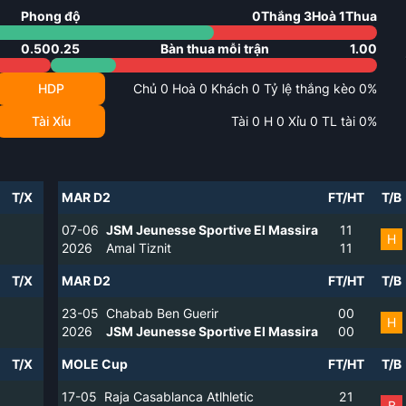
Phong độ
0
Thắng
3
Hoà
1
Thua
0.50
0.25
Bàn thua mỗi trận
1.00
HDP
Chủ
0
Hoà
0
Khách
0
Tỷ lệ thắng kèo
0
%
Tài Xỉu
Tài
0
H
0
Xỉu
0
TL tài
0
%
T/X
MAR D2
FT/HT
T/B
07-06
JSM Jeunesse Sportive El Massira
1
1
H
2026
Amal Tiznit
1
1
T/X
MAR D2
FT/HT
T/B
23-05
Chabab Ben Guerir
0
0
H
2026
JSM Jeunesse Sportive El Massira
0
0
T/X
MOLE Cup
FT/HT
T/B
17-05
Raja Casablanca Atlhletic
2
1
B