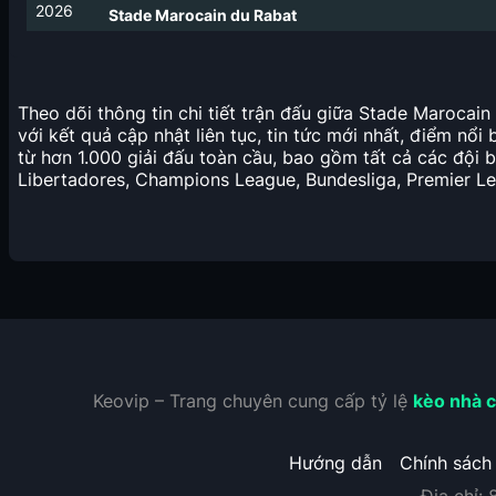
2026
Stade Marocain du Rabat
Theo dõi thông tin chi tiết trận đấu giữa Stade Marocai
với kết quả cập nhật liên tục, tin tức mới nhất, điểm nổi
từ hơn 1.000 giải đấu toàn cầu, bao gồm tất cả các đội b
Libertadores, Champions League, Bundesliga, Premier Le
Keovip – Trang chuyên cung cấp tỷ lệ
kèo nhà c
Hướng dẫn
Chính sách