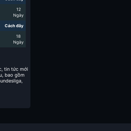
12
Ngày
Cách đây
18
Ngày
, tin tức mới
ầu, bao gồm
undesliga,