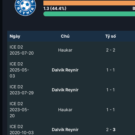
1.3
(
44.4
%)
B
Ngày
Chủ
Tỷ số
ICE D2
Haukar
2
-
2
2025-07-20
ICE D2
2025-05-
Dalvik Reynir
1
-
1
03
ICE D2
Dalvik Reynir
1
-
1
2023-07-29
ICE D2
2023-05-
Haukar
1
-
1
20
ICE D2
Dalvik Reynir
2
-
3
2020-10-03