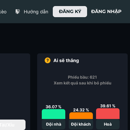
kèo
Hướng dẫn
ĐĂNG KÝ
ĐĂNG NHẬP
Ai sẽ thắng
Phiếu bầu:
621
Xem kết quả sau khi bỏ phiếu
39.61
%
36.07
%
24.32
%
Đội nhà
Đội khách
Hoà
Tài/Xỉu