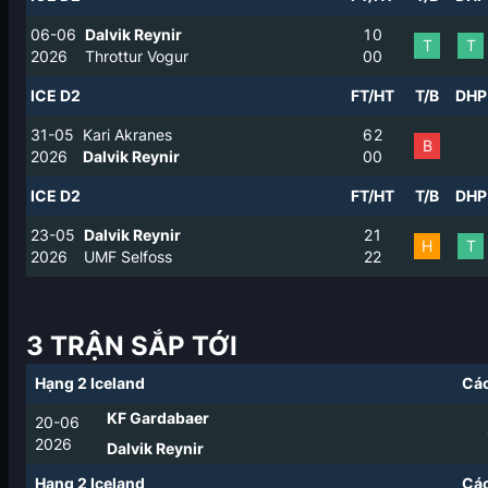
06-06
Dalvik Reynir
1
0
T
T
2026
Throttur Vogur
0
0
ICE D2
FT/HT
T/B
DHP
31-05
Kari Akranes
6
2
B
2026
Dalvik Reynir
0
0
ICE D2
FT/HT
T/B
DHP
23-05
Dalvik Reynir
2
1
H
T
2026
UMF Selfoss
2
2
3 TRẬN SẮP TỚI
Hạng 2 Iceland
Các
KF Gardabaer
20-06
2026
Dalvik Reynir
Hạng 2 Iceland
Các