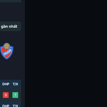
 gần nhất
DHP
T/X
B
T
DHP
T/X