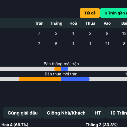
Tất cả
6
Trận gần 
Trận
Thắng
Hoà
Thua
Vào
Bạ
7
3
1
3
8
12
7
5
1
1
21
8
Bàn thắng mỗi trận
Bàn thua mỗi trận
1
Cùng giải đấu
Giống Nhà/Khách
HT
10
Trận
Hoà
4
(
66.7
%)
Thắng
2
(
33.3
%)