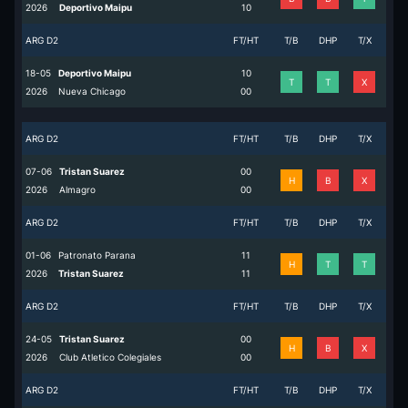
2026
Deportivo Maipu
1
0
ARG D2
FT/HT
T/B
DHP
T/X
18-05
Deportivo Maipu
1
0
T
T
X
2026
Nueva Chicago
0
0
ARG D2
FT/HT
T/B
DHP
T/X
07-06
Tristan Suarez
0
0
H
B
X
2026
Almagro
0
0
ARG D2
FT/HT
T/B
DHP
T/X
01-06
Patronato Parana
1
1
H
T
T
2026
Tristan Suarez
1
1
ARG D2
FT/HT
T/B
DHP
T/X
24-05
Tristan Suarez
0
0
H
B
X
2026
Club Atletico Colegiales
0
0
ARG D2
FT/HT
T/B
DHP
T/X