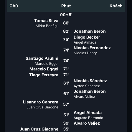
Chủ
Phút
Khách
90+5'
Tomas Silva
86'
Mirko Bonfigli
82'
Jonathan Berón
Diego Becker
75'
Angel Almada
Nicolas Fernandez
74'
Nicolas Henry
Santiago Paulini
74'
Marcelo Eggel
Marcelo Eggel
71'
Tiago Ferreyra
71'
Nicolás Sánchez
61'
Ayrton Sanchez
Jonathan Berón
61'
Alvaro Veliez
Lisandro Cabrera
57'
Juan Cruz Giacone
Angel Almada
51'
Augusto Berrondo
39'
Alvaro Veliez
Juan Cruz Giacone
35'