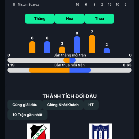
8
Tristan Suarez
16
6
8
2
15
10
5
Thắng
Hoà
Thua
7
8
6
6
3
2
0
Bàn thắng mỗi trận
0
1.19
Bàn thua mỗi trận
0.63
THÀNH TÍCH ĐỐI ĐẦU
Cùng giải đấu
Giống Nhà/Khách
HT
10
Trận gần nhất