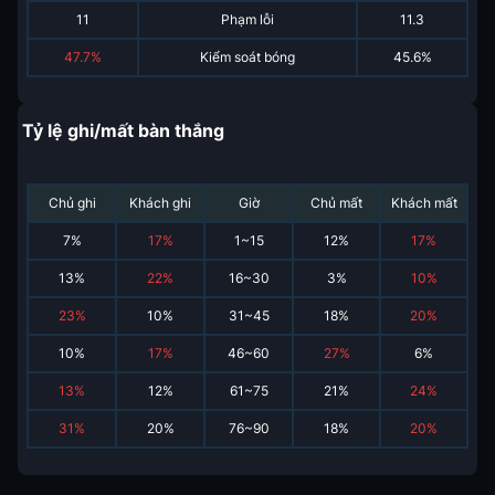
11
Phạm lỗi
11.3
47.7%
Kiểm soát bóng
45.6%
Tỷ lệ ghi/mất bàn thắng
Chủ ghi
Khách ghi
Giờ
Chủ mất
Khách mất
7
%
17
%
1~15
12
%
17
%
13
%
22
%
16~30
3
%
10
%
23
%
10
%
31~45
18
%
20
%
10
%
17
%
46~60
27
%
6
%
13
%
12
%
61~75
21
%
24
%
31
%
20
%
76~90
18
%
20
%