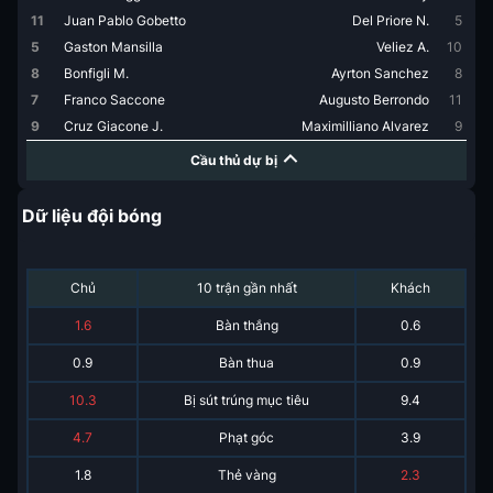
11
Juan Pablo Gobetto
Del Priore N.
5
5
Gaston Mansilla
Veliez A.
10
8
Bonfigli M.
Ayrton Sanchez
8
7
Franco Saccone
Augusto Berrondo
11
9
Cruz Giacone J.
Maximilliano Alvarez
9
Cầu thủ dự bị
Dữ liệu đội bóng
Chủ
10 trận gần nhất
Khách
1.6
Bàn thắng
0.6
0.9
Bàn thua
0.9
10.3
Bị sút trúng mục tiêu
9.4
4.7
Phạt góc
3.9
1.8
Thẻ vàng
2.3