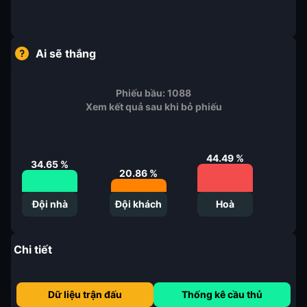
Ai sẽ thắng
Phiếu bầu:
1088
Xem kết quả sau khi bỏ phiếu
44.49
%
34.65
%
20.86
%
Đội nhà
Đội khách
Hoà
Chi tiết
Dữ liệu trận đấu
Thống kê cầu thủ