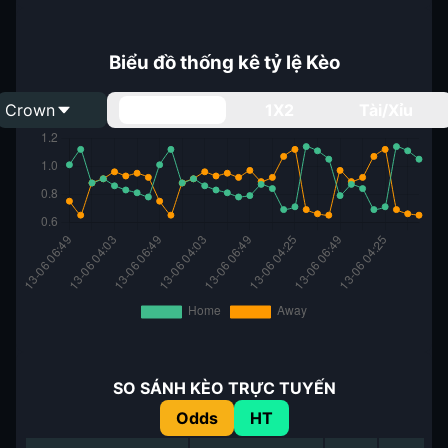
Biểu đồ thống kê tỷ lệ Kèo
Crown
Handicap
1X2
Tài/Xỉu
SO SÁNH KÈO TRỰC TUYẾN
Odds
HT