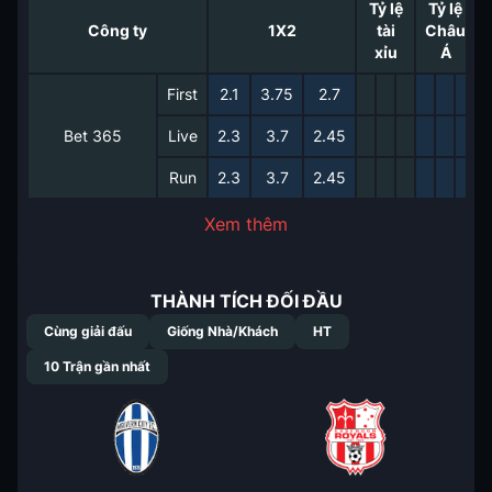
Tỷ lệ
Tỷ lệ
Công ty
1X2
tài
Châu
xỉu
Á
First
2.1
3.75
2.7
Bet 365
Live
2.3
3.7
2.45
Run
2.3
3.7
2.45
Xem thêm
THÀNH TÍCH ĐỐI ĐẦU
Cùng giải đấu
Giống Nhà/Khách
HT
10
Trận gần nhất