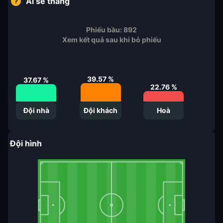
Ai sẽ thắng
Phiếu bầu:
892
Xem kết quả sau khi bỏ phiếu
39.57
%
37.67
%
22.76
%
Đội nhà
Đội khách
Hoà
Đội hình