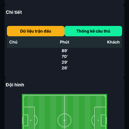
Chi tiết
Dữ liệu trận đấu
Thống kê cầu thủ
Chủ
Phút
Khách
89'
70'
29'
26'
Đội hình