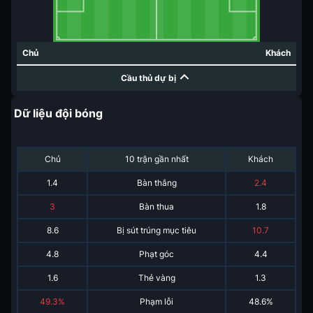
Chủ
Khách
Cầu thủ dự bị
Dữ liệu đội bóng
Chủ
10 trận gần nhất
Khách
1.4
Bàn thắng
2.4
3
Bàn thua
1.8
8.6
Bị sút trúng mục tiêu
10.7
4.8
Phạt góc
4.4
1.6
Thẻ vàng
1.3
49.3%
Phạm lỗi
48.6%