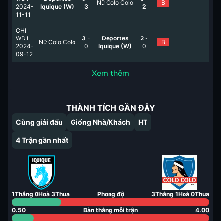
Nữ Colo Colo
B
2024-
Iquique (W)
3
2
11-11
CHI
WD1
3
-
Deportes
2
-
Nữ Colo Colo
B
2024-
0
Iquique (W)
0
09-12
Xem thêm
THÀNH TÍCH GẦN ĐÂY
Cùng giải đấu
Giống Nhà/Khách
HT
4
Trận gần nhất
1
Thắng
0
Hoà
3
Thua
Phong độ
3
Thắng
1
Hoà
0
Thua
0.50
Bàn thắng mỗi trận
4.00