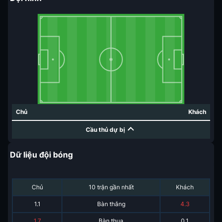
Chủ
Khách
Cầu thủ dự bị
Dữ liệu đội bóng
Chủ
10 trận gần nhất
Khách
1.1
Bàn thắng
4.3
1.7
Bàn thua
0.1