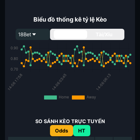
Biểu đồ thống kê tỷ lệ Kèo
18Bet
Handicap
Tài/Xỉu
SO SÁNH KÈO TRỰC TUYẾN
Odds
HT