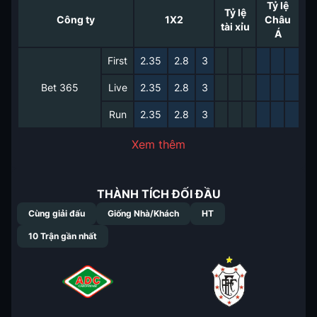
Tỷ lệ
Tỷ lệ
Công ty
1X2
Châu
tài xỉu
Á
First
2.35
2.8
3
Bet 365
Live
2.35
2.8
3
Run
2.35
2.8
3
Xem thêm
THÀNH TÍCH ĐỐI ĐẦU
Cùng giải đấu
Giống Nhà/Khách
HT
10
Trận gần nhất