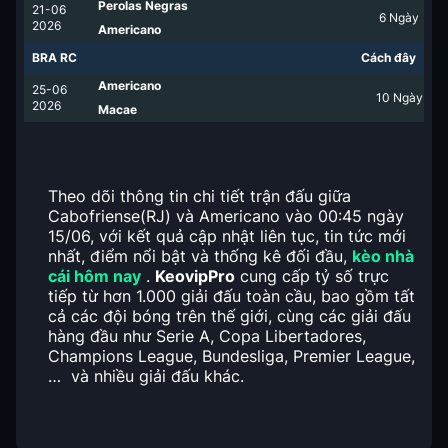
Perolas Negras
21-06
6
Ngày
2026
Americano
BRA RC
Cách đây
Americano
25-06
10
Ngày
2026
Macae
Theo dõi thông tin chi tiết trận đấu giữa
Cabofriense(RJ) và Americano vào 00:45 ngày
15/06, với kết quả cập nhật liên tục, tin tức mới
nhất, điểm nổi bật và thống kê đối đầu,
kèo nhà
cái hôm nay
.
KeovipPro
cung cấp tỷ số trực
tiếp từ hơn 1.000 giải đấu toàn cầu, bao gồm tất
cả các đội bóng trên thế giới, cùng các giải đấu
hàng đầu như Serie A, Copa Libertadores,
Champions League, Bundesliga, Premier League,
… và nhiều giải đấu khác.