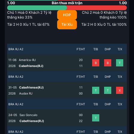
1.00
Bàn thua mỗi trận
1.00
Chủ
1
Hoà
0
Khách
2
Tỷ lệ
Chủ
2
Hoà
0
Khách
0
Tỷ lệ
HDP
thắng kèo
33
%
thắng kèo
100
%
Tài
2
H
0
Xỉu
1
TL tài
67
%
Tài Xỉu
Tài
2
H
0
Xỉu
0
TL tài
100
%
BRA RJ A2
FT/HT
T/B
DHP
T/X
11-06
America-RJ
2
0
B
B
T
2026
Cabofriense(RJ)
1
1
BRA RJ A2
FT/HT
T/B
DHP
T/X
31-05
Cabofriense(RJ)
1
1
T
T
X
2026
Audax RJ
0
0
BRA RJ A2
FT/HT
T/B
DHP
T/X
24-05
Sao Goncalo
0
0
T
2026
Cabofriense(RJ)
2
2
BRA RJ A2
FT/HT
T/B
DHP
T/X