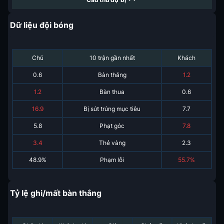
Dữ liệu đội bóng
Chủ
10 trận gần nhất
Khách
0.6
Bàn thắng
1.2
1.2
Bàn thua
0.6
16.9
Bị sút trúng mục tiêu
7.7
5.8
Phạt góc
7.8
3.4
Thẻ vàng
2.3
48.9%
Phạm lỗi
55.7%
Tỷ lệ ghi/mất bàn thắng