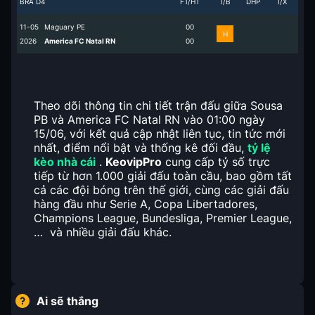
BRA D4
FT/HT
T/B
DHP
T/X
11-05
Maguary PE
0
0
H
2026
America FC Natal RN
0
0
Theo dõi thông tin chi tiết trận đấu giữa Sousa
PB và America FC Natal RN vào 01:00 ngày
15/06, với kết quả cập nhật liên tục, tin tức mới
nhất, điểm nổi bật và thống kê đối đầu,
tỷ lệ
kèo nhà cái
.
KeovipPro
cung cấp tỷ số trực
tiếp từ hơn 1.000 giải đấu toàn cầu, bao gồm tất
cả các đội bóng trên thế giới, cùng các giải đấu
hàng đầu như Serie A, Copa Libertadores,
Champions League, Bundesliga, Premier League,
… và nhiều giải đấu khác.
Ai sẽ thắng