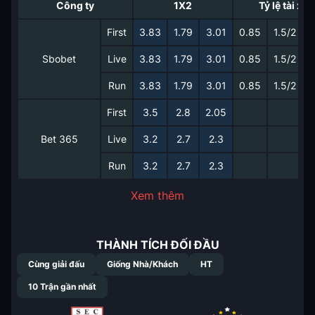
Công ty
1X2
Tỷ lệ tài xỉu
First
3.83
1.79
3.01
0.85
1.5/2
0
Sbobet
Live
3.83
1.79
3.01
0.85
1.5/2
0
Run
3.83
1.79
3.01
0.85
1.5/2
0
First
3.5
2.8
2.05
Bet 365
Live
3.2
2.7
2.3
Run
3.2
2.7
2.3
Xem thêm
THÀNH TÍCH ĐỐI ĐẦU
Cùng giải đấu
Giống Nhà/Khách
HT
10
Trận gần nhất