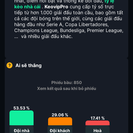
nhất, điểm nổi bật và thống kê đối đầu,
tỷ lệ
kèo nhà cái
.
KeovipPro
cung cấp tỷ số trực
tiếp từ hơn 1.000 giải đấu toàn cầu, bao gồm tất
cả các đội bóng trên thế giới, cùng các giải đấu
hàng đầu như Serie A, Copa Libertadores,
Champions League, Bundesliga, Premier League,
… và nhiều giải đấu khác.
Ai sẽ thắng
Phiếu bầu:
850
Xem kết quả sau khi bỏ phiếu
53.53
%
29.06
%
17.41
%
Đội nhà
Đội khách
Hoà