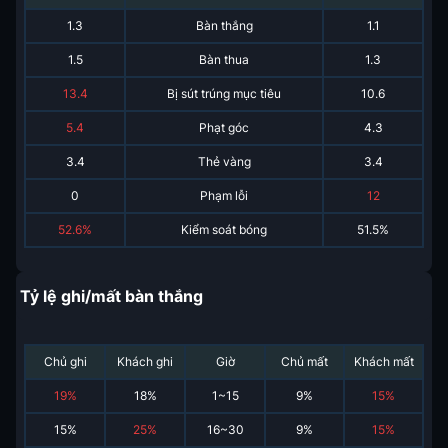
1.3
Bàn thắng
1.1
1.5
Bàn thua
1.3
13.4
Bị sút trúng mục tiêu
10.6
5.4
Phạt góc
4.3
3.4
Thẻ vàng
3.4
0
Phạm lỗi
12
52.6%
Kiểm soát bóng
51.5%
Tỷ lệ ghi/mất bàn thắng
Chủ ghi
Khách ghi
Giờ
Chủ mất
Khách mất
19
%
18
%
1~15
9
%
15
%
15
%
25
%
16~30
9
%
15
%