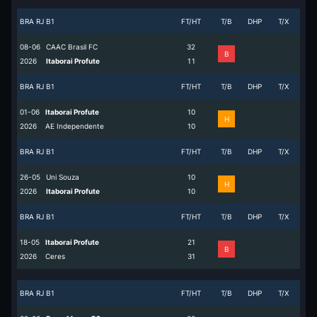
BRA RJ B1
FT/HT
T/B
DHP
T/X
08-06
CAAC Brasil FC
3
2
B
2026
Itaborai Profute
1
1
BRA RJ B1
FT/HT
T/B
DHP
T/X
01-06
Itaborai Profute
1
0
H
2026
AE Independente
1
0
BRA RJ B1
FT/HT
T/B
DHP
T/X
26-05
Uni Souza
1
0
H
2026
Itaborai Profute
1
0
BRA RJ B1
FT/HT
T/B
DHP
T/X
18-05
Itaborai Profute
2
1
B
2026
Ceres
3
1
BRA RJ B1
FT/HT
T/B
DHP
T/X