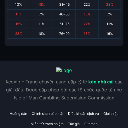
13
%
18
%
31~45
22
%
33
%
11
%
7
%
46~60
18
%
7
%
15
%
11
%
61~75
22
%
11
%
23
%
18
%
76~90
18
%
16
%
Keovip – Trang chuyên cung cấp tỷ lệ
kèo nhà cái
các
giải đấu. Được cấp phép bởi các tổ chức quốc tế như
Isle of Man Gambling Supervision Commission
Hướng dẫn
Chính sách bảo mật
Điều khoản dịch vụ
Giới thiệu
Miễn trừ trách nhiệm
Tác giả
Sitemap