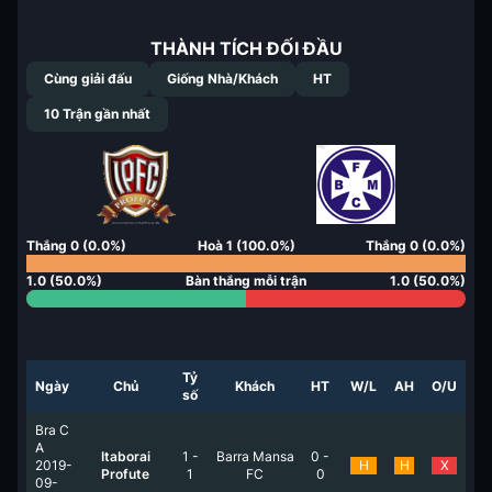
THÀNH TÍCH ĐỐI ĐẦU
Cùng giải đấu
Giống Nhà/Khách
HT
10
Trận gần nhất
Thắng
0
(
0.0
%)
Hoà
1
(
100.0
%)
Thắng
0
(
0.0
%)
1.0
(
50.0
%)
Bàn thắng mỗi trận
1.0
(
50.0
%)
Tỷ
Ngày
Chủ
Khách
HT
W/L
AH
O/U
số
Bra C
A
Itaborai
1
-
Barra Mansa
0
-
2019-
H
H
X
Profute
1
FC
0
09-