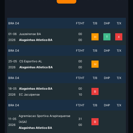
BRA D4
FT/HT
T/B
DHP
T/X
01-06
Juazeirense BA
0
0
H
T
X
2026
Alagoinhas Atletico BA
0
0
BRA D4
FT/HT
T/B
DHP
T/X
25-05
CS Esportivo AL
0
0
H
2026
Alagoinhas Atletico BA
0
0
BRA D4
FT/HT
T/B
DHP
T/X
18-05
Alagoinhas Atletico BA
0
0
B
2026
EC Jacuipense
1
0
BRA D4
FT/HT
T/B
DHP
T/X
Agremiacao Sportiva Arapiraquense
11-05
3
1
(ASA)
B
2026
0
0
Alagoinhas Atletico BA