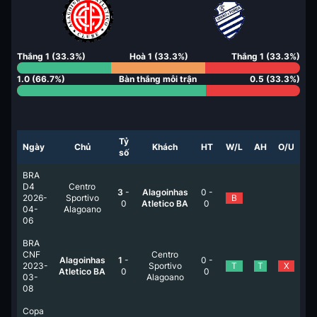
Thắng
1
(
33.3
%)
Hoà
1
(
33.3
%)
Thắng
1
(
33.3
%)
1.0
(
66.7
%)
Bàn thắng mỗi trận
0.5
(
33.3
%)
Tỷ
Ngày
Chủ
Khách
HT
W/L
AH
O/U
số
BRA
D4
Centro
3
-
Alagoinhas
0
-
2026-
Sportivo
B
0
Atletico BA
0
04-
Alagoano
06
BRA
CNF
Centro
Alagoinhas
1
-
0
-
2023-
Sportivo
T
T
X
Atletico BA
0
0
03-
Alagoano
08
Copa