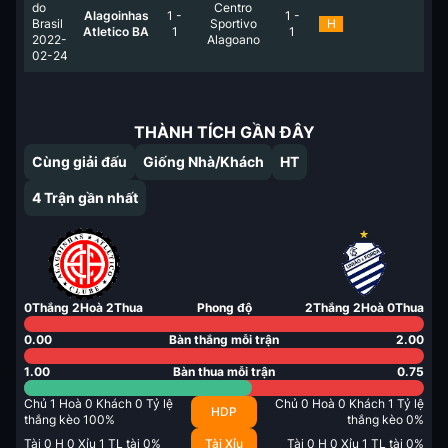
do
Centro
Alagoinhas
1
-
1
-
Brasil
Sportivo
H
Atletico BA
1
1
2022-
Alagoano
02-24
THÀNH TÍCH GẦN ĐÂY
Cùng giải đấu
Giống Nhà/Khách
HT
4
Trận gần nhất
0
Thắng
2
Hoà
2
Thua
Phong độ
2
Thắng
2
Hoà
0
Thua
0.00
Bàn thắng mỗi trận
2.00
1.00
Bàn thua mỗi trận
0.75
Chủ
1
Hoà
0
Khách
0
Tỷ lệ
Chủ
0
Hoà
0
Khách
1
Tỷ lệ
HDP
thắng kèo
100
%
thắng kèo
0
%
Tài
0
H
0
Xỉu
1
TL tài
0
%
Tài Xỉu
Tài
0
H
0
Xỉu
1
TL tài
0
%