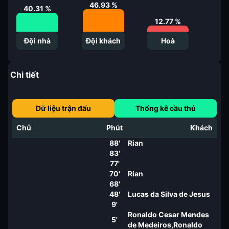
46.93
%
40.31
%
12.77
%
Đội nhà
Đội khách
Hoà
Chi tiết
Dữ liệu trận đấu
Thống kê cầu thủ
Chủ
Phút
Khách
88'
Rian
83'
77'
70'
Rian
68'
48'
Lucas da Silva de Jesus
9'
Ronaldo Cesar Mendes
5'
de Medeiros,Ronaldo