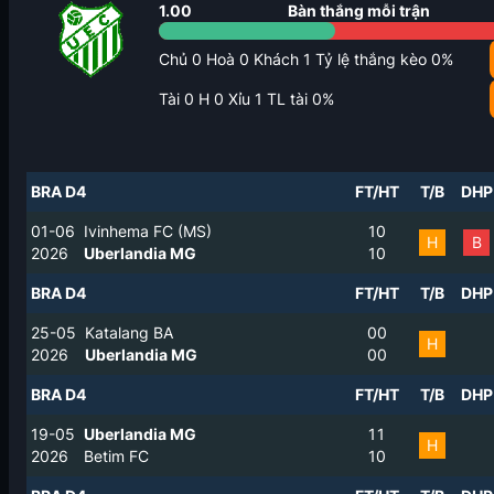
1.00
Bàn thắng mỗi trận
Chủ
0
Hoà
0
Khách
1
Tỷ lệ thắng kèo
0
%
Tài
0
H
0
Xỉu
1
TL tài
0
%
BRA D4
FT/HT
T/B
DHP
01-06
Ivinhema FC (MS)
1
0
H
B
2026
Uberlandia MG
1
0
BRA D4
FT/HT
T/B
DHP
25-05
Katalang BA
0
0
H
2026
Uberlandia MG
0
0
BRA D4
FT/HT
T/B
DHP
19-05
Uberlandia MG
1
1
H
2026
Betim FC
1
0