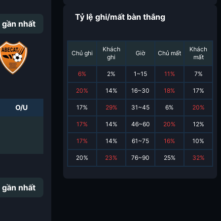
Tỷ lệ ghi/mất bàn thắng
 gần nhất
Khách
Khách
Chủ ghi
Giờ
Chủ mất
ghi
mất
6
%
2
%
1~15
11
%
7
%
20
%
14
%
16~30
18
%
17
%
O/U
17
%
29
%
31~45
6
%
20
%
17
%
14
%
46~60
20
%
12
%
17
%
14
%
61~75
16
%
10
%
20
%
23
%
76~90
25
%
32
%
 gần nhất