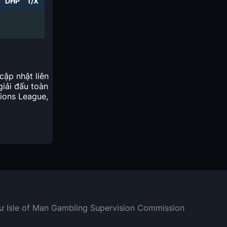
DHP
T/X
cập nhật liên
giải đấu toàn
pions League,
hư Isle of Man Gambling Supervision Commission