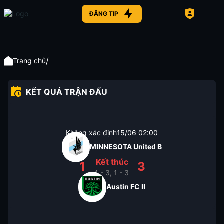
ĐĂNG TIP
/
Trang chủ
KẾT QUẢ TRẬN ĐẤU
Không xác định
15/06
02:00
MINNESOTA United B
Kết thúc
1
3
1 - 3, 1 - 3
Austin FC II