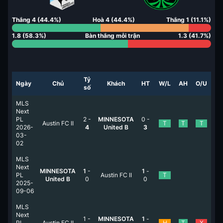
Thắng
4
(
44.4
%)
Hoà
4
(
44.4
%)
Thắng
1
(
11.1
%)
1.8
(
58.3
%)
Bàn thắng mỗi trận
1.3
(
41.7
%)
Tỷ
Ngày
Chủ
Khách
HT
W/L
AH
O/U
số
MLS
Next
PL
2
-
MINNESOTA
0
-
Austin FC II
T
T
T
2026-
4
United B
3
03-
02
MLS
Next
MINNESOTA
1
-
1
-
PL
Austin FC II
T
United B
0
0
2025-
09-06
MLS
Next
1
-
MINNESOTA
1
-
PL
Austin FC II
H
T
X