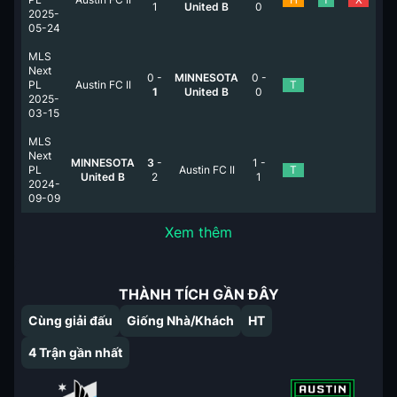
1
United B
0
2025-
05-24
MLS
Next
0
-
MINNESOTA
0
-
PL
Austin FC II
T
1
United B
0
2025-
03-15
MLS
Next
MINNESOTA
3
-
1
-
PL
Austin FC II
T
United B
2
1
2024-
09-09
Xem thêm
THÀNH TÍCH GẦN ĐÂY
Cùng giải đấu
Giống Nhà/Khách
HT
4
Trận gần nhất