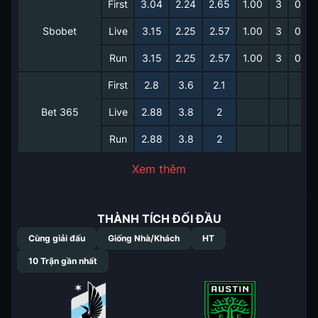
First
3.04
2.24
2.65
1.00
3
0.80
Sbobet
Live
3.15
2.25
2.57
1.00
3
0.80
Run
3.15
2.25
2.57
1.00
3
0.80
First
2.8
3.6
2.1
Bet 365
Live
2.88
3.8
2
Run
2.88
3.8
2
Xem thêm
THÀNH TÍCH ĐỐI ĐẦU
Cùng giải đấu
Giống Nhà/Khách
HT
10
Trận gần nhất