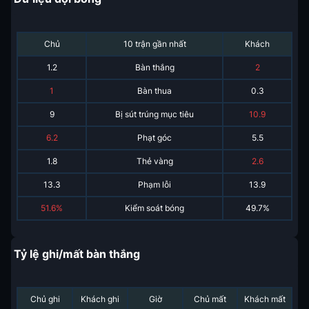
Chủ
10 trận gần nhất
Khách
1.2
Bàn thắng
2
1
Bàn thua
0.3
9
Bị sút trúng mục tiêu
10.9
6.2
Phạt góc
5.5
1.8
Thẻ vàng
2.6
13.3
Phạm lỗi
13.9
51.6%
Kiểm soát bóng
49.7%
Tỷ lệ ghi/mất bàn thắng
Chủ ghi
Khách ghi
Giờ
Chủ mất
Khách mất