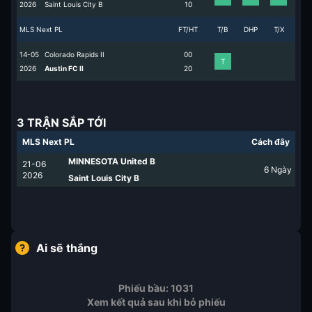
2026
Saint Louis City B
1
0
MLS Next PL
FT/HT
T/B
DHP
T/X
14-05
Colorado Rapids II
0
0
T
2026
Austin FC II
2
0
3 TRẬN SẮP TỚI
MLS Next PL
Cách đây
MINNESOTA United B
21-06
6
Ngày
2026
Saint Louis City B
Ai sẽ thắng
Phiếu bầu:
1031
Xem kết quả sau khi bỏ phiếu