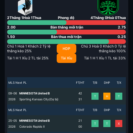
2
Thắng
1
Hoà
1
Thua
Phong độ
4
Thắng
0
Hoà
0
Thua
2.00
Bàn thắng mỗi trận
2.75
1.50
Bàn thua mỗi trận
0.25
Chủ
1
Hoà
1
Khách
2
Tỷ lệ
Chủ
3
Hoà
0
Khách
0
Tỷ lệ
HDP
thắng kèo
25
%
thắng kèo
100
%
Tài
1
H
1
Xỉu
2
TL tài
25
%
Tài Xỉu
Tài
1
H
1
Xỉu
1
TL tài
33
%
MLS Next PL
FT/HT
T/B
DHP
T/X
09-06
MINNESOTA United B
4
2
T
H
T
2026
Sporting Kansas City(Dự bị)
3
1
MLS Next PL
FT/HT
T/B
DHP
T/X
25-05
MINNESOTA United B
2
1
T
T
X
2026
Colorado Rapids II
0
0