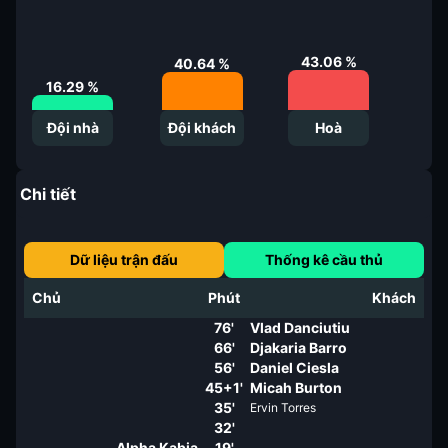
43.06
%
40.64
%
16.29
%
Đội nhà
Đội khách
Hoà
Chi tiết
Dữ liệu trận đấu
Thống kê cầu thủ
Chủ
Phút
Khách
76'
Vlad Danciutiu
66'
Djakaria Barro
56'
Daniel Ciesla
45+1'
Micah Burton
35'
Ervin Torres
32'
Alpha Kabia
19'