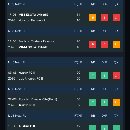
MLS Next PL
FT/HT
T/B
DHP
T/X
17-05
MINNESOTA United B
1
1
H
B
X
2026
Houston Dynamo B
1
0
MLS Next PL
FT/HT
T/B
DHP
T/X
14-05
Portland Timbers Reserve
2
0
B
B
H
2026
MINNESOTA United B
1
0
MLS Next PL
FT/HT
T/B
DHP
T/X
08-06
Austin FC II
2
0
T
T
X
2026
Los Angeles FC II
0
0
MLS Next PL
FT/HT
T/B
DHP
T/X
23-05
Sporting Kansas City(Dự bị)
0
0
T
T
H
2026
Austin FC II
3
2
MLS Next PL
FT/HT
T/B
DHP
T/X
18-05
Austin FC II
4
2
T
T
T