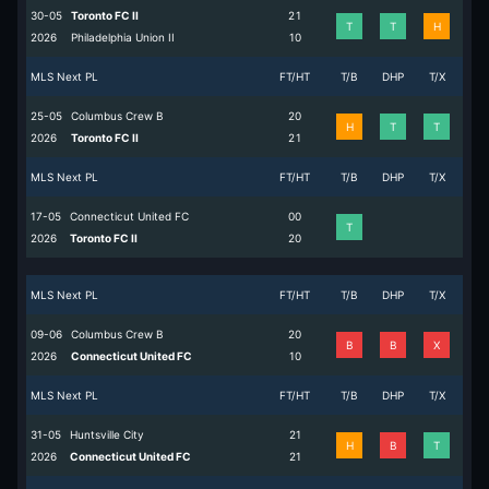
30-05
Toronto FC II
2
1
T
T
H
2026
Philadelphia Union II
1
0
MLS Next PL
FT/HT
T/B
DHP
T/X
25-05
Columbus Crew B
2
0
H
T
T
2026
Toronto FC II
2
1
MLS Next PL
FT/HT
T/B
DHP
T/X
17-05
Connecticut United FC
0
0
T
2026
Toronto FC II
2
0
MLS Next PL
FT/HT
T/B
DHP
T/X
09-06
Columbus Crew B
2
0
B
B
X
2026
Connecticut United FC
1
0
MLS Next PL
FT/HT
T/B
DHP
T/X
31-05
Huntsville City
2
1
H
B
T
2026
Connecticut United FC
2
1