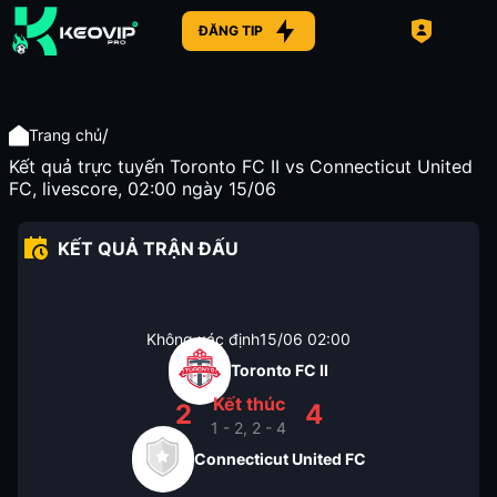
ĐĂNG TIP
/
Trang chủ
Kết quả trực tuyến Toronto FC II vs Connecticut United
FC, livescore, 02:00 ngày 15/06
KẾT QUẢ TRẬN ĐẤU
Không xác định
15/06
02:00
Toronto FC II
Kết thúc
2
4
1 - 2, 2 - 4
Connecticut United FC