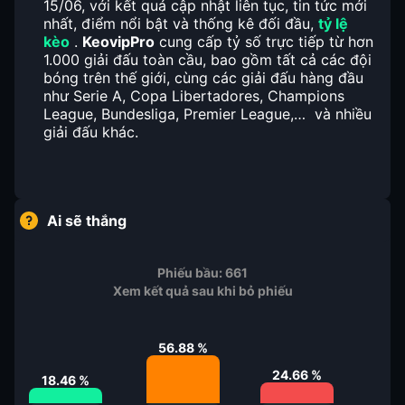
15/06, với kết quả cập nhật liên tục, tin tức mới
nhất, điểm nổi bật và thống kê đối đầu,
tỷ lệ
kèo
.
KeovipPro
cung cấp tỷ số trực tiếp từ hơn
1.000 giải đấu toàn cầu, bao gồm tất cả các đội
bóng trên thế giới, cùng các giải đấu hàng đầu
như Serie A, Copa Libertadores, Champions
League, Bundesliga, Premier League,… và nhiều
giải đấu khác.
Ai sẽ thắng
Phiếu bầu:
661
Xem kết quả sau khi bỏ phiếu
56.88
%
24.66
%
18.46
%