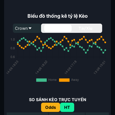
Biểu đồ thống kê tỷ lệ Kèo
Crown
Handicap
Tài/Xỉu
SO SÁNH KÈO TRỰC TUYẾN
Odds
HT