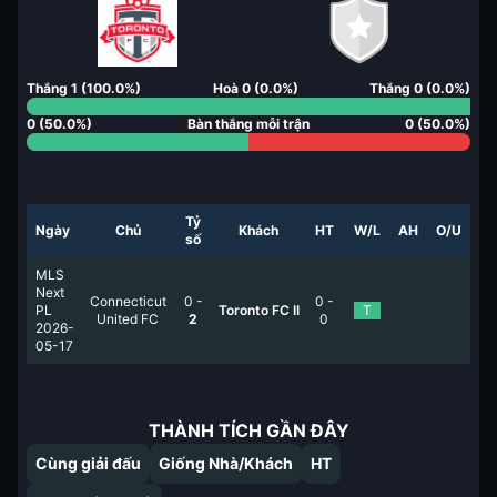
Thắng
1
(
100.0
%)
Hoà
0
(
0.0
%)
Thắng
0
(
0.0
%)
0
(
50.0
%)
Bàn thắng mỗi trận
0
(
50.0
%)
Tỷ
Ngày
Chủ
Khách
HT
W/L
AH
O/U
số
MLS
Next
Connecticut
0
-
0
-
PL
Toronto FC II
T
United FC
2
0
2026-
05-17
THÀNH TÍCH GẦN ĐÂY
Cùng giải đấu
Giống Nhà/Khách
HT