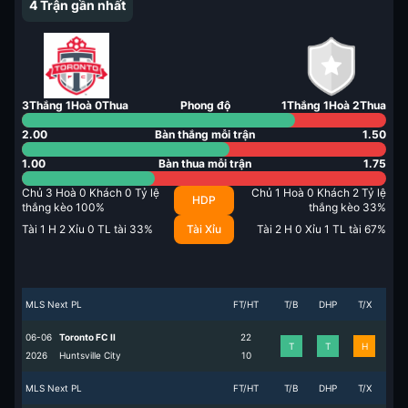
4
Trận gần nhất
3
Thắng
1
Hoà
0
Thua
Phong độ
1
Thắng
1
Hoà
2
Thua
2.00
Bàn thắng mỗi trận
1.50
1.00
Bàn thua mỗi trận
1.75
Chủ
3
Hoà
0
Khách
0
Tỷ lệ
Chủ
1
Hoà
0
Khách
2
Tỷ lệ
HDP
thắng kèo
100
%
thắng kèo
33
%
Tài
1
H
2
Xỉu
0
TL tài
33
%
Tài Xỉu
Tài
2
H
0
Xỉu
1
TL tài
67
%
MLS Next PL
FT/HT
T/B
DHP
T/X
06-06
Toronto FC II
2
2
T
T
H
2026
Huntsville City
1
0
MLS Next PL
FT/HT
T/B
DHP
T/X