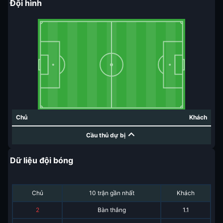
Đội hình
Chủ
Khách
Cầu thủ dự bị
Dữ liệu đội bóng
Chủ
10 trận gần nhất
Khách
2
Bàn thắng
1.1