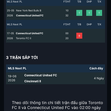
MLS Next PL
FT/HT
T/B
DHP
T/X
25-05
New York Red Bulls B
1
0
T
T
T
2026
Connecticut United FC
3
2
MLS Next PL
FT/HT
T/B
DHP
T/X
17-05
Connecticut United FC
0
0
B
2026
Toronto FC II
2
0
3 TRẬN SẮP TỚI
MLS Next PL
Cách đây
Connecticut United FC
19-06
4
Ngày
2026
Cincinnati II
Theo dõi thông tin chi tiết trận đấu giữa Toronto
FC II và Connecticut United FC vào 02:00 ngày