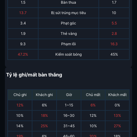
1.5
Bàn thua
1.7
13.7
Bị sút trúng mục tiêu
10
3.4
Phạt góc
5.5
1.9
Thẻ vàng
2.8
9.3
Phạm lỗi
16.3
47.2%
Kiểm soát bóng
45%
Tỷ lệ ghi/mất bàn thắng
Chủ ghi
Khách ghi
Giờ
Chủ mất
Khách mất
12
%
6
%
1~15
6
%
0
%
10
%
18
%
16~30
12
%
13
%
14
%
25
%
31~45
10
%
27
%
19
%
6
%
46~60
20
%
18
%