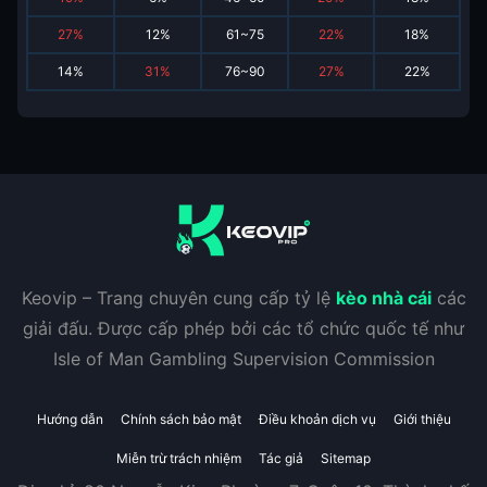
27
%
12
%
61~75
22
%
18
%
14
%
31
%
76~90
27
%
22
%
Keovip – Trang chuyên cung cấp tỷ lệ
kèo nhà cái
các
giải đấu. Được cấp phép bởi các tổ chức quốc tế như
Isle of Man Gambling Supervision Commission
Hướng dẫn
Chính sách bảo mật
Điều khoản dịch vụ
Giới thiệu
Miễn trừ trách nhiệm
Tác giả
Sitemap