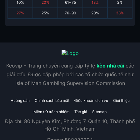
10
%
20
%
61~75
18
%
2
%
27
%
25
%
76~90
20
%
38
%
Keovip – Trang chuyên cung cấp tỷ lệ
kèo nhà cái
các
giải đấu. Được cấp phép bởi các tổ chức quốc tế như
Isle of Man Gambling Supervision Commission
Hướng dẫn
Chính sách bảo mật
Điều khoản dịch vụ
Giới thiệu
Miễn trừ trách nhiệm
Tác giả
Sitemap
Địa chỉ:
80 Nguyễn Kim, Phường 7, Quận 10, Thành phố
Hồ Chí Minh, Vietnam