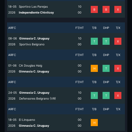
18-05
Sportivo Las Parejas
1
0
B
B
X
2026
Independiente Chivilcoy
0
0
ARFC
FT/HT
T/B
DHP
T/X
08-06
Gimnasia C. Uruguay
1
0
T
T
X
2026
Sportivo Belgrano
0
0
ARFC
FT/HT
T/B
DHP
T/X
01-06
CA Douglas Haig
0
0
H
T
X
2026
Gimnasia C. Uruguay
0
0
ARFC
FT/HT
T/B
DHP
T/X
24-05
Gimnasia C. Uruguay
1
0
T
T
X
2026
Defensores Belgrano (VR)
0
0
ARFC
FT/HT
T/B
DHP
T/X
18-05
El Linqueno
0
0
H
2026
Gimnasia C. Uruguay
0
0