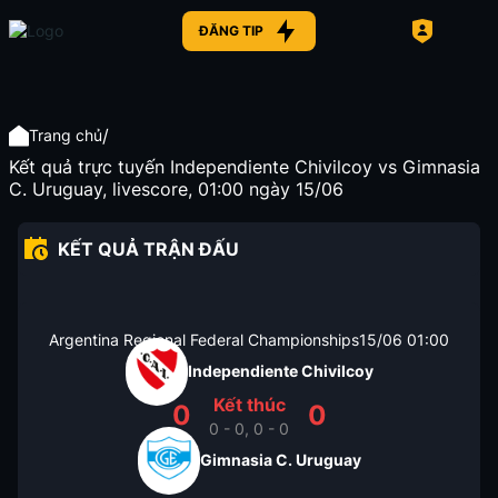
ĐĂNG TIP
/
Trang chủ
Kết quả trực tuyến Independiente Chivilcoy vs Gimnasia
C. Uruguay, livescore, 01:00 ngày 15/06
KẾT QUẢ TRẬN ĐẤU
Argentina Regional Federal Championships
15/06
01:00
Independiente Chivilcoy
Kết thúc
0
0
0 - 0, 0 - 0
Gimnasia C. Uruguay