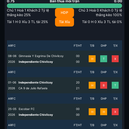
0.75
Bàn thua mỗi trận
0.00
Chủ
1
Hoà
1
Khách
2
Tỷ lệ
Chủ
3
Hoà
0
Khách
0
Tỷ lệ
HDP
thắng kèo
25
%
thắng kèo
100
%
Tài
1
H
0
Xỉu
3
TL tài
25
%
Tài Xỉu
Tài
0
H
0
Xỉu
3
TL tài
0
%
ARFC
FT/HT
T/B
DHP
T/X
08-06
Gimnasia Y Esgrima De Chivilcoy
0
0
H
T
X
2026
Independiente Chivilcoy
0
0
ARFC
FT/HT
T/B
DHP
T/X
01-06
Independiente Chivilcoy
2
0
H
B
T
2026
CA 9 de Julio Rafaela
2
1
ARFC
FT/HT
T/B
DHP
T/X
25-05
Escobar FC
0
0
H
H
X
2026
Independiente Chivilcoy
0
0
ARFC
FT/HT
T/B
DHP
T/X