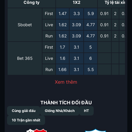
Công ty
1X2
Tỷ lệ tài xỉu
First
1.47
3.3
5.9
0.91
2
0.85
Sbobet
Live
1.62
3.09
4.77
0.91
2
0.85
Run
1.62
3.09
4.77
0.91
2
0.85
First
1.7
3.1
5
Bet 365
Live
1.6
3.1
6
Run
1.66
3.1
5.5
Xem thêm
THÀNH TÍCH ĐỐI ĐẦU
Cùng giải đấu
Giống Nhà/Khách
HT
10
Trận gần nhất