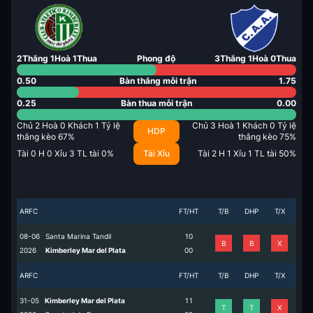
2
Thắng
1
Hoà
1
Thua
Phong độ
3
Thắng
1
Hoà
0
Thua
0.50
Bàn thắng mỗi trận
1.75
0.25
Bàn thua mỗi trận
0.00
Chủ
2
Hoà
0
Khách
1
Tỷ lệ
Chủ
3
Hoà
1
Khách
0
Tỷ lệ
HDP
thắng kèo
67
%
thắng kèo
75
%
Tài
0
H
0
Xỉu
3
TL tài
0
%
Tài Xỉu
Tài
2
H
1
Xỉu
1
TL tài
50
%
ARFC
FT/HT
T/B
DHP
T/X
08-06
Santa Marina Tandil
1
0
B
B
X
2026
Kimberley Mar del Plata
0
0
ARFC
FT/HT
T/B
DHP
T/X
31-05
Kimberley Mar del Plata
1
1
T
T
X