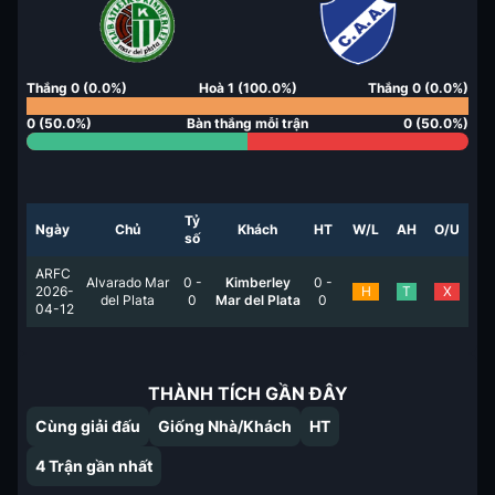
Thắng
0
(
0.0
%)
Hoà
1
(
100.0
%)
Thắng
0
(
0.0
%)
0
(
50.0
%)
Bàn thắng mỗi trận
0
(
50.0
%)
Tỷ
Ngày
Chủ
Khách
HT
W/L
AH
O/U
số
ARFC
Alvarado Mar
0
-
Kimberley
0
-
2026-
H
T
X
del Plata
0
Mar del Plata
0
04-12
THÀNH TÍCH GẦN ĐÂY
Cùng giải đấu
Giống Nhà/Khách
HT
4
Trận gần nhất