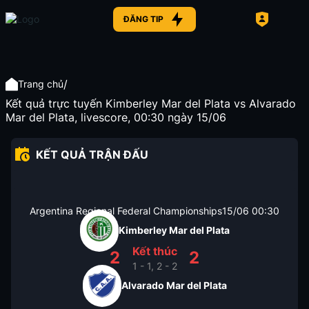
ĐĂNG TIP
/
Trang chủ
Kết quả trực tuyến Kimberley Mar del Plata vs Alvarado
Mar del Plata, livescore, 00:30 ngày 15/06
KẾT QUẢ TRẬN ĐẤU
Argentina Regional Federal Championships
15/06
00:30
Kimberley Mar del Plata
Kết thúc
2
2
1 - 1, 2 - 2
Alvarado Mar del Plata