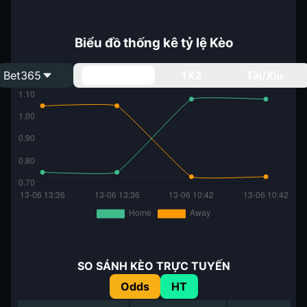
Biểu đồ thống kê tỷ lệ Kèo
Bet365
Handicap
1X2
Tài/Xỉu
SO SÁNH KÈO TRỰC TUYẾN
Odds
HT