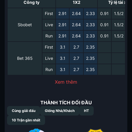
Công ty
1X2
Tỷ lệ tài xỉu
First
2.91
2.64
2.33
0.91
1.5/2
0
Sbobet
Live
2.91
2.64
2.33
0.91
1.5/2
0
Run
2.91
2.64
2.33
0.91
1.5/2
0
First
3.1
2.7
2.35
Bet 365
Live
3.1
2.7
2.35
Run
3.1
2.7
2.35
Xem thêm
THÀNH TÍCH ĐỐI ĐẦU
Cùng giải đấu
Giống Nhà/Khách
HT
10
Trận gần nhất