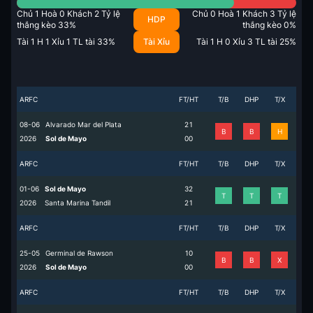
Chủ
1
Hoà
0
Khách
2
Tỷ lệ
Chủ
0
Hoà
1
Khách
3
Tỷ lệ
HDP
thắng kèo
33
%
thắng kèo
0
%
Tài
1
H
1
Xỉu
1
TL tài
33
%
Tài Xỉu
Tài
1
H
0
Xỉu
3
TL tài
25
%
ARFC
FT/HT
T/B
DHP
T/X
08-06
Alvarado Mar del Plata
2
1
B
B
H
2026
Sol de Mayo
0
0
ARFC
FT/HT
T/B
DHP
T/X
01-06
Sol de Mayo
3
2
T
T
T
2026
Santa Marina Tandil
2
1
ARFC
FT/HT
T/B
DHP
T/X
25-05
Germinal de Rawson
1
0
B
B
X
2026
Sol de Mayo
0
0
ARFC
FT/HT
T/B
DHP
T/X