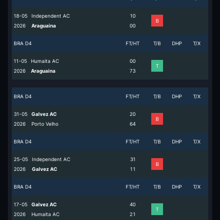
18-05
Independent AC
1
0
B
2026
Araguaina
0
0
BRA D4
FT/HT
T/B
DHP
T/X
11-05
Humaita AC
0
0
T
2026
Araguaina
7
3
BRA D4
FT/HT
T/B
DHP
T/X
31-05
Galvez AC
2
0
B
2026
Porto Velho
6
4
BRA D4
FT/HT
T/B
DHP
T/X
25-05
Independent AC
3
1
B
2026
Galvez AC
1
1
BRA D4
FT/HT
T/B
DHP
T/X
17-05
Galvez AC
4
0
T
2026
Humaita AC
2
1