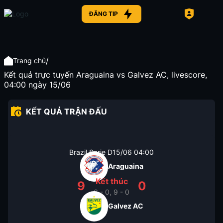
ĐĂNG TIP
/
Trang chủ
Kết quả trực tuyến Araguaina vs Galvez AC, livescore,
04:00 ngày 15/06
KẾT QUẢ TRẬN ĐẤU
Brazil Serie D
15/06
04:00
Araguaina
Kết thúc
9
0
6 - 0, 9 - 0
Galvez AC