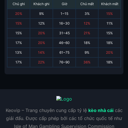
Chủ ghi
Khách ghi
Giờ
Chủ mất
Khách mất
20
%
9
%
1~15
3
%
15
%
15
%
12
%
16~30
12
%
11
%
15
%
20
%
31~45
21
%
15
%
17
%
20
%
46~60
18
%
18
%
13
%
14
%
61~75
9
%
20
%
17
%
22
%
76~90
36
%
18
%
Keovip – Trang chuyên cung cấp tỷ lệ
kèo nhà cái
các
giải đấu. Được cấp phép bởi các tổ chức quốc tế như
Isle of Man Gambling Supervision Commission