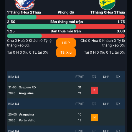
1
Thắng
1
Hoà
2
Thua
Phong độ
1
Thắng
0
Hoà
3
Thua
2.50
Bàn thắng mỗi trận
1.75
1.25
Bàn thua mỗi trận
3.00
Chủ
0
Hoà
0
Khách
0
Tỷ lệ
Chủ
0
Hoà
0
Khách
0
Tỷ lệ
HDP
thắng kèo
0
%
thắng kèo
0
%
Tài
0
H
0
Xỉu
0
TL tài
0
%
Tài Xỉu
Tài
0
H
0
Xỉu
0
TL tài
0
%
BRA D4
FT/HT
T/B
DHP
T/X
31-05
Guapore RO
3
1
B
2026
Araguaina
2
1
BRA D4
FT/HT
T/B
DHP
T/X
25-05
Araguaina
1
0
H
2026
Porto Velho
1
1
BRA D4
FT/HT
T/B
DHP
T/X