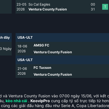
23-05
So Cal Eagles
0
0
T
2026
Ventura County Fusion
3
1
h đây
USA-ULT
AMSG FC
18-06
3
Ngày
2026
Ventura County Fusion
USA-ULT
FC Tucson
21-06
2026
Ventura County Fusion
ad và Ventura County Fusion vào 07:00 ngày 15/06, với kết 
đầu,
kèo nhà cái
.
KeovipPro
cung cấp tỷ số trực tiếp từ hơn
, cùng các giải đấu hàng đầu như Serie A, Copa Libertadore