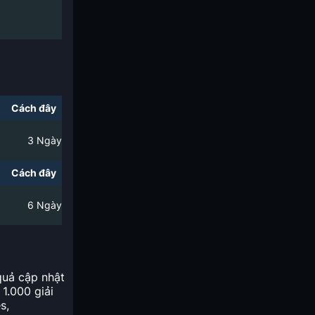
Cách đây
3
Ngày
Cách đây
6
Ngày
quả cập nhật
 1.000 giải
s,