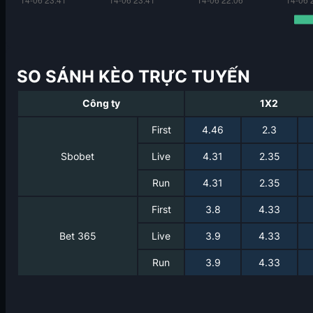
SO SÁNH KÈO TRỰC TUYẾN
Công ty
1X2
First
4.46
2.3
Sbobet
Live
4.31
2.35
Run
4.31
2.35
First
3.8
4.33
Bet 365
Live
3.9
4.33
Run
3.9
4.33