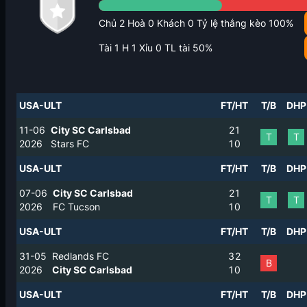
Chủ
2
Hoà
0
Khách
0
Tỷ lệ thắng kèo
100
%
Tài
1
H
1
Xỉu
0
TL tài
50
%
USA-ULT
FT/HT
T/B
DHP
11-06
City SC Carlsbad
2
1
T
T
2026
Stars FC
1
0
USA-ULT
FT/HT
T/B
DHP
07-06
City SC Carlsbad
2
1
T
T
2026
FC Tucson
1
0
USA-ULT
FT/HT
T/B
DHP
31-05
Redlands FC
3
2
B
2026
City SC Carlsbad
1
0
USA-ULT
FT/HT
T/B
DHP