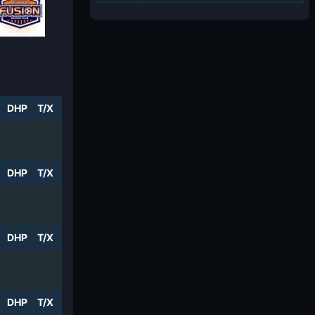
DHP
T/X
DHP
T/X
DHP
T/X
DHP
T/X