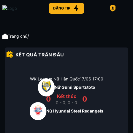
ĐĂNG TIP
/
Trang chủ
KẾT QUẢ TRẬN ĐẤU
WK League Nữ Hàn Quốc
17/06
17:00
Nữ Gumi Sportstoto
Kết thúc
0
0
0 - 0, 0 - 0
Nữ Hyundai Steel Redangels