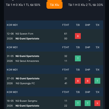
Tài
1
H
0
Xỉu
1
TL tài
50
%
Tài Xỉu
Tài
1
H
0
Xỉu
2
TL tài
33
%
KOR WD1
FT/HT
T/B
DHP
T/X
12-06
Nữ Suwon Fcm
6
1
B
2026
Nữ Gumi Sportstoto
0
0
KOR WD1
FT/HT
T/B
DHP
T/X
31-05
Nữ Gumi Sportstoto
3
2
T
2026
Nữ Seoul Amazones
1
1
KOR WD1
FT/HT
T/B
DHP
T/X
27-05
Nữ Gumi Sportstoto
2
1
B
B
T
2026
Nữ Gyeongju FC
4
1
KOR WD1
FT/HT
T/B
DHP
T/X
16-05
Nữ Busan Sangmu
1
1
T
T
X
2026
Nữ Gumi Sportstoto
2
2