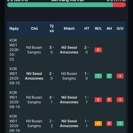
Tỷ
Ngày
Chủ
Khách
HT
W/L
AH
O/U
số
KOR
WD1
Nữ Busan
3
-
Nữ Seoul
2
-
2026-
B
Sangmu
0
Amazones
0
05-
02
KOR
WD1
Nữ Seoul
2
-
Nữ Busan
1
-
T
T
X
2025-
Amazones
0
Sangmu
0
09-15
KOR
WD1
Nữ Busan
2
-
Nữ Seoul
1
-
B
B
X
2025-
Sangmu
1
Amazones
1
08-14
KOR
WD1
Nữ Busan
2
-
Nữ Seoul
1
-
H
B
T
2025-
Sangmu
2
Amazones
1
06-19