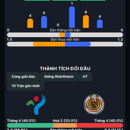
1
6
5
4
4
0
0
Bàn thắng mỗi trận
0
1.5
Bàn thua mỗi trận
1.2
THÀNH TÍCH ĐỐI ĐẦU
Cùng giải đấu
Giống Nhà/Khách
HT
10
Trận gần nhất
Thắng
4
(
40.0
%)
Hoà
2
(
20.0
%)
Thắng
4
(
40.0
%)
2.0
(
88.9
%)
Bàn thắng mỗi trận
0.3
(
11.1
%)