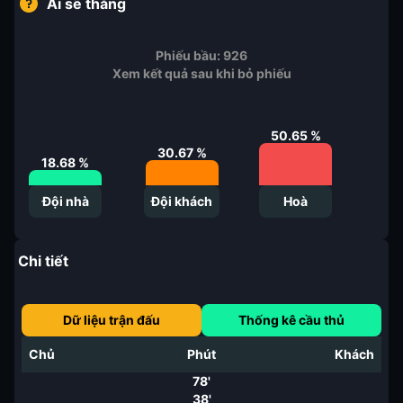
Ai sẽ thắng
Phiếu bầu:
926
Xem kết quả sau khi bỏ phiếu
50.65
%
30.67
%
18.68
%
Đội nhà
Đội khách
Hoà
Chi tiết
Dữ liệu trận đấu
Thống kê cầu thủ
Chủ
Phút
Khách
78'
38'