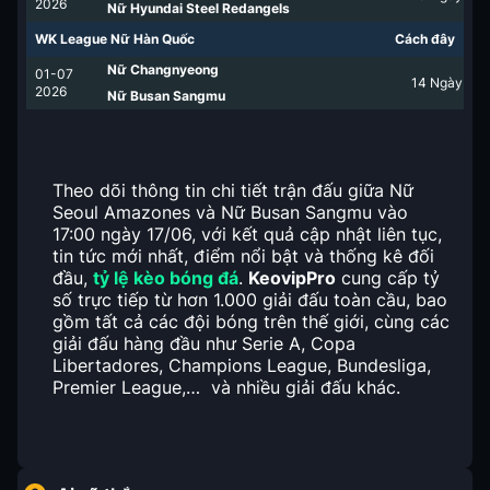
2026
Nữ Hyundai Steel Redangels
WK League Nữ Hàn Quốc
Cách đây
Nữ Changnyeong
01-07
14
Ngày
2026
Nữ Busan Sangmu
Theo dõi thông tin chi tiết trận đấu giữa Nữ
Seoul Amazones và Nữ Busan Sangmu vào
17:00 ngày 17/06, với kết quả cập nhật liên tục,
tin tức mới nhất, điểm nổi bật và thống kê đối
đầu,
tỷ lệ kèo bóng đá
.
KeovipPro
cung cấp tỷ
số trực tiếp từ hơn 1.000 giải đấu toàn cầu, bao
gồm tất cả các đội bóng trên thế giới, cùng các
giải đấu hàng đầu như Serie A, Copa
Libertadores, Champions League, Bundesliga,
Premier League,… và nhiều giải đấu khác.