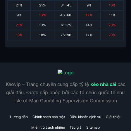
21
%
21
%
31~45
9
%
16
%
9
%
13
%
46~60
17
%
11
%
21
%
10
%
61~75
14
%
20
%
19
%
18
%
76~90
17
%
20
%
Keovip – Trang chuyên cung cấp tỷ lệ
kèo nhà cái
các
giải đấu. Được cấp phép bởi các tổ chức quốc tế như
Isle of Man Gambling Supervision Commission
Hướng dẫn
Chính sách bảo mật
Điều khoản dịch vụ
Giới thiệu
Miễn trừ trách nhiệm
Tác giả
Sitemap