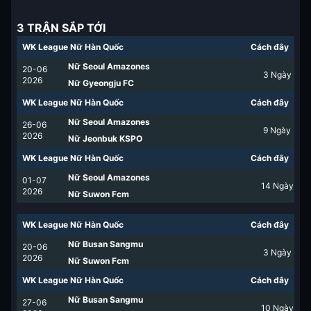
3 TRẬN SẮP TỚI
WK League Nữ Hàn Quốc
Cách đây
Nữ Seoul Amazones
20-06
3
Ngày
2026
Nữ Gyeongju FC
WK League Nữ Hàn Quốc
Cách đây
Nữ Seoul Amazones
26-06
9
Ngày
2026
Nữ Jeonbuk KSPO
WK League Nữ Hàn Quốc
Cách đây
Nữ Seoul Amazones
01-07
14
Ngày
2026
Nữ Suwon Fcm
WK League Nữ Hàn Quốc
Cách đây
Nữ Busan Sangmu
20-06
3
Ngày
2026
Nữ Suwon Fcm
WK League Nữ Hàn Quốc
Cách đây
Nữ Busan Sangmu
27-06
10
Ngày