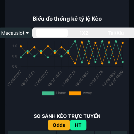
Biểu đồ thống kê tỷ lệ Kèo
Macauslot
Handicap
1X2
Tài/Xỉu
SO SÁNH KÈO TRỰC TUYẾN
Odds
HT