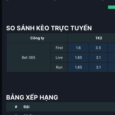
SO SÁNH KÈO TRỰC TUYẾN
Công ty
1X2
First
1.6
3.5
Bet 365
Live
1.85
3.1
Run
1.85
3.1
BẢNG XẾP HẠNG
#
Đội