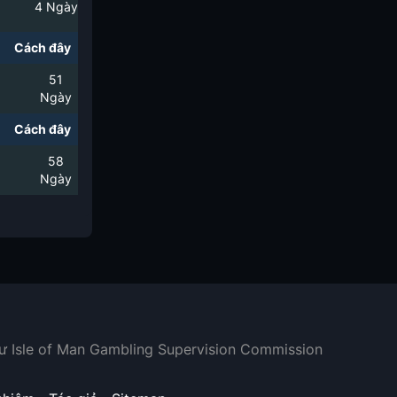
4
Ngày
Cách đây
51
Ngày
Cách đây
58
Ngày
hư Isle of Man Gambling Supervision Commission