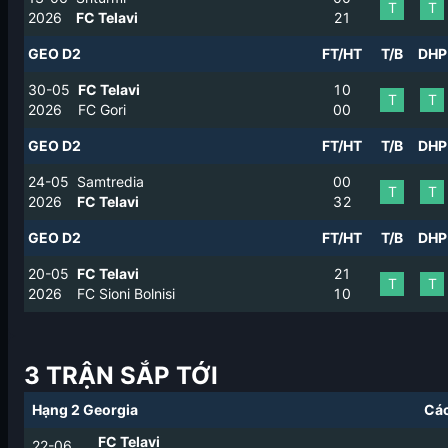
T
T
2026
FC Telavi
2
1
GEO D2
FT/HT
T/B
DHP
30-05
FC Telavi
1
0
T
T
2026
FC Gori
0
0
GEO D2
FT/HT
T/B
DHP
24-05
Samtredia
0
0
T
T
2026
FC Telavi
3
2
GEO D2
FT/HT
T/B
DHP
20-05
FC Telavi
2
1
T
T
2026
FC Sioni Bolnisi
1
0
3 TRẬN SẮP TỚI
Hạng 2 Georgia
Các
FC Telavi
22-06