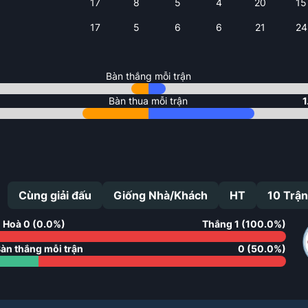
17
8
5
4
20
15
17
5
6
6
21
24
Bàn thắng mỗi trận
Bàn thua mỗi trận
1
Cùng giải đấu
Giống Nhà/Khách
HT
10
Trận
Hoà
0
(
0.0
%)
Thắng
1
(
100.0
%)
àn thắng mỗi trận
0
(
50.0
%)