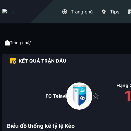
Trang chủ
Tips
/
Trang chủ
KẾT QUẢ TRẬN ĐẤU
Hạng 
FC Telavi
Biểu đồ thống kê tỷ lệ Kèo