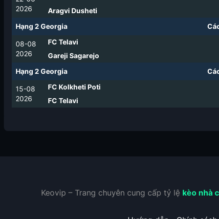
2026
Aragvi Dusheti
Hạng 2 Georgia
Các
FC Telavi
08-08
2026
Gareji Sagarejo
Hạng 2 Georgia
Các
FC Kolkheti Poti
15-08
2026
FC Telavi
Keovip – Trang chuyên cung cấp tỷ lệ
kèo nhà c