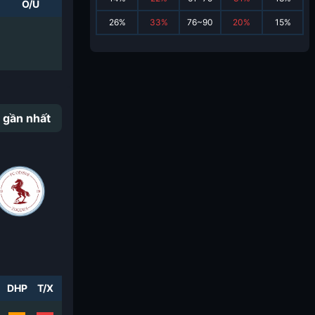
O/U
26
%
33
%
76~90
20
%
15
%
 gần nhất
DHP
T/X