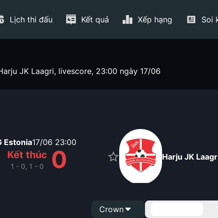
Lịch thi đấu
Kết quả
Xếp hạng
Soi 
arju JK Laagri, livescore, 23:00 ngày 17/06
 Estonia
17/06
23:00
1
0
Kết thúc
Harju JK Laagr
1 - 0, 1 - 0
Crown
Handicap