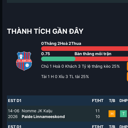
THÀNH TÍCH GẦN ĐÂY
0
Thắng
2
Hoà
2
Thua
0.75
Bàn thắng mỗi trận
Chủ
1
Hoà
0
Khách
3
Tỷ lệ thắng kèo
25
%
Tài
1
H
0
Xỉu
3
TL tài
25
%
EST D1
FT/HT
T/B
DHP
14-06
Nomme JK Kalju
1
1
H
T
2026
Paide Linnameeskond
1
0
EST D1
FT/HT
T/B
DHP