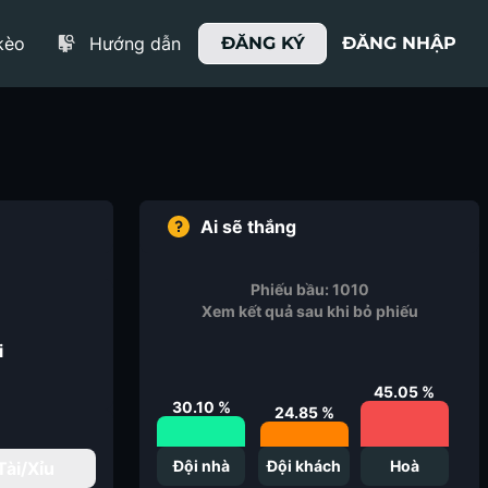
kèo
Hướng dẫn
ĐĂNG KÝ
ĐĂNG NHẬP
Ai sẽ thắng
Phiếu bầu:
1010
Xem kết quả sau khi bỏ phiếu
i
45.05
%
30.10
%
24.85
%
Đội nhà
Đội khách
Hoà
Tài/Xỉu