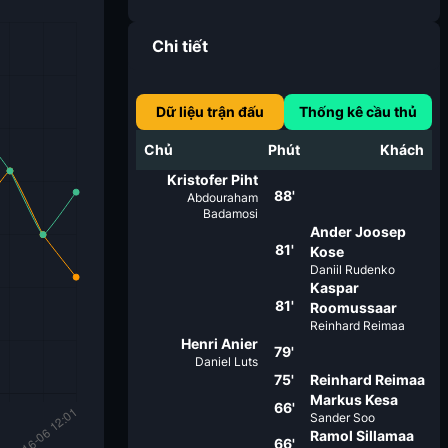
Chi tiết
Dữ liệu trận đấu
Thống kê cầu thủ
Chủ
Phút
Khách
Kristofer Piht
88'
Abdouraham
Badamosi
Ander Joosep
81'
Kose
Daniil Rudenko
Kaspar
81'
Roomussaar
Reinhard Reimaa
Henri Anier
79'
Daniel Luts
75'
Reinhard Reimaa
Markus Kesa
66'
Sander Soo
Ramol Sillamaa
66'