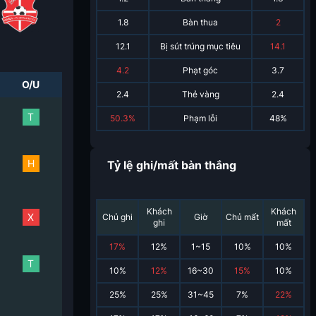
1.8
Bàn thua
2
12.1
Bị sút trúng mục tiêu
14.1
4.2
Phạt góc
3.7
O/U
2.4
Thẻ vàng
2.4
T
50.3%
Phạm lỗi
48%
H
Tỷ lệ ghi/mất bàn thắng
Khách
Khách
X
Chủ ghi
Giờ
Chủ mất
ghi
mất
17
%
12
%
1~15
10
%
10
%
T
10
%
12
%
16~30
15
%
10
%
25
%
25
%
31~45
7
%
22
%