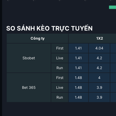
SO SÁNH KÈO TRỰC TUYẾN
Công ty
1X2
First
1.41
4.04
Sbobet
Live
1.41
4.2
Run
1.41
4.2
First
1.48
4
Bet 365
Live
1.48
3.9
Run
1.48
3.9