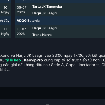
Tartu JK Tammeka
10
05-07
Ngày
2026
Harju JK Laagri
h đây
VĐQG Estonia
Harju JK Laagri
17
10-07
Ngày
2026
Trans Narva
eskond và Harju JK Laagri vào 23:00 ngày 17/06, với kết qu
đầu,
tỷ lệ kèo
.
KeovipPro
cung cấp tỷ số trực tiếp từ hơn 1.
ng các giải đấu hàng đầu như Serie A, Copa Libertadores, 
 khác.