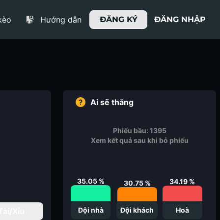
kèo
Hướng dẫn
ĐĂNG KÝ
ĐĂNG NHẬP
Ai sẽ thắng
Phiếu bầu:
1395
Xem kết quả sau khi bỏ phiếu
35.05
%
34.19
%
30.75
%
Đội nhà
Đội khách
Hoà
Tài/Xỉu