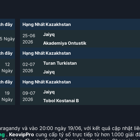
h đây
Hạng Nhất Kazakhstan
Jaiyq
25-06
5
Ngày
2026
Akademiya Ontustik
h đây
Hạng Nhất Kazakhstan
Turan Turkistan
12
02-07
Ngày
2026
Jaiyq
h đây
Hạng Nhất Kazakhstan
Jaiyq
19
09-07
Ngày
2026
Tobol Kostanai B
aragandy và vào 20:00 ngày 19/06, với kết quả cập nhật liên
ng
.
KeovipPro
cung cấp tỷ số trực tiếp từ hơn 1.000 giải đ