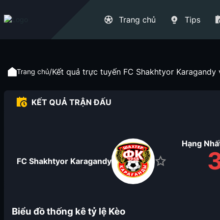
Trang chủ
Tips
/
Kết quả trực tuyến FC Shakhtyor Karagandy v
Trang chủ
KẾT QUẢ TRẬN ĐẤU
Hạng Nhấ
FC Shakhtyor Karagandy
Biểu đồ thống kê tỷ lệ Kèo