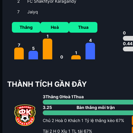
2
FC Shakhtyor Karagandy
7
Jaiyq
Thắng
Hoà
Thua
0
1
4
0.44
7
5
1
0
THÀNH TÍCH GẦN ĐÂY
3
Thắng
0
Hoà
1
Thua
3.25
Bàn thắng mỗi trận
Chủ
2
Hoà
0
Khách
1
Tỷ lệ thắng kèo
67
%
Tài
2
H
0
Xỉu
1
TL tài
67
%