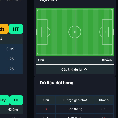
ds
HT
 Á
0.99
1.25
Chủ
Khách
1.25
Cầu thủ dự bị
Dữ liệu đội bóng
đây
HT
Chủ
10 trận gần nhất
Khách
3
Bàn thắng
0.9
i
Điểm
0.7
Bàn thua
1.4