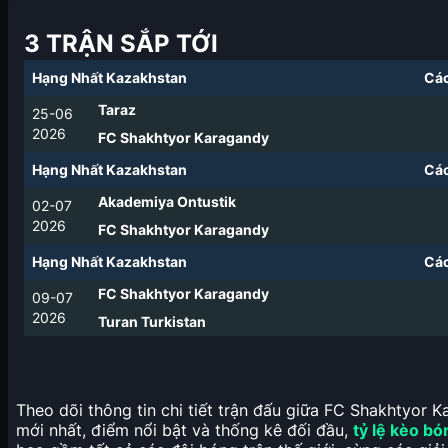
3 TRẬN SẮP TỚI
Hạng Nhất Kazakhstan
Các
Taraz
25-06
2026
FC Shakhtyor Karagandy
Hạng Nhất Kazakhstan
Các
Akademiya Ontustik
02-07
2026
FC Shakhtyor Karagandy
Hạng Nhất Kazakhstan
Các
FC Shakhtyor Karagandy
09-07
2026
Turan Turkistan
Theo dõi thông tin chi tiết trận đấu giữa FC Shakhtyor K
mới nhất, điểm nổi bật và thống kê đối đầu,
tỷ lệ kèo bó