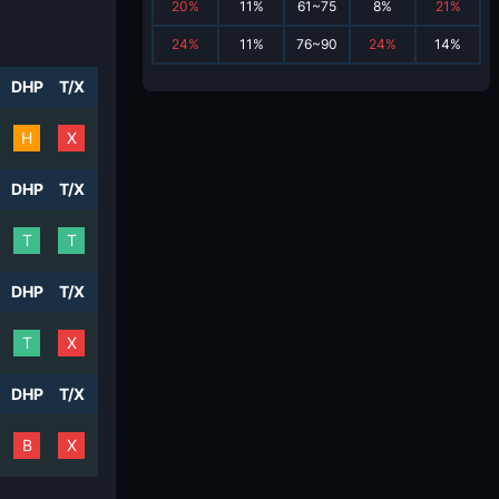
20
%
11
%
61~75
8
%
21
%
24
%
11
%
76~90
24
%
14
%
DHP
T/X
H
X
DHP
T/X
T
T
DHP
T/X
T
X
DHP
T/X
B
X