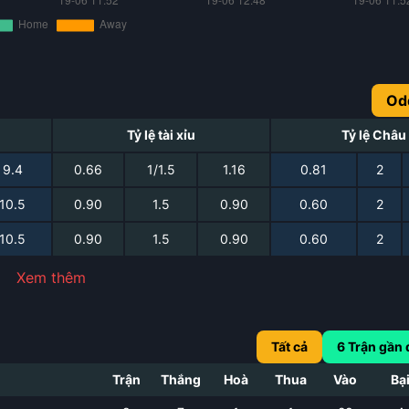
Od
Tỷ lệ tài xỉu
Tỷ lệ Châu
9.4
0.66
1/1.5
1.16
0.81
2
10.5
0.90
1.5
0.90
0.60
2
10.5
0.90
1.5
0.90
0.60
2
Xem thêm
Tất cả
6
Trận gần 
Trận
Thắng
Hoà
Thua
Vào
Bạ