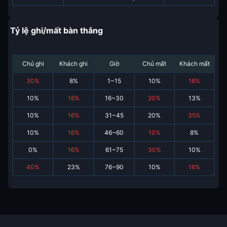
Tỷ lệ ghi/mất bàn thắng
Chủ ghi
Khách ghi
Giờ
Chủ mất
Khách mất
30
%
8
%
1~15
10
%
16
%
10
%
18
%
16~30
20
%
13
%
10
%
16
%
31~45
20
%
35
%
10
%
16
%
46~60
10
%
8
%
0
%
16
%
61~75
30
%
10
%
40
%
23
%
76~90
10
%
16
%