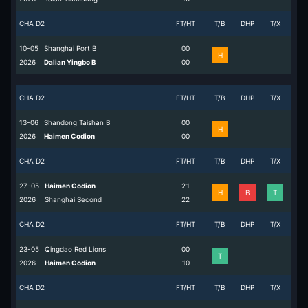
CHA D2
FT/HT
T/B
DHP
T/X
10-05
Shanghai Port B
0
0
H
2026
Dalian Yingbo B
0
0
CHA D2
FT/HT
T/B
DHP
T/X
13-06
Shandong Taishan B
0
0
H
2026
Haimen Codion
0
0
CHA D2
FT/HT
T/B
DHP
T/X
27-05
Haimen Codion
2
1
H
B
T
2026
Shanghai Second
2
2
CHA D2
FT/HT
T/B
DHP
T/X
23-05
Qingdao Red Lions
0
0
T
2026
Haimen Codion
1
0
CHA D2
FT/HT
T/B
DHP
T/X