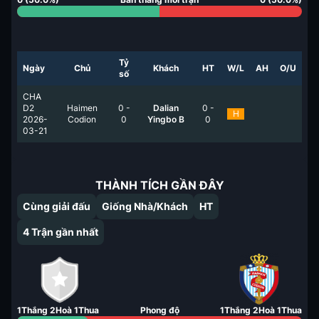
Tỷ
Ngày
Chủ
Khách
HT
W/L
AH
O/U
số
CHA
D2
Haimen
0
-
Dalian
0
-
H
2026-
Codion
0
Yingbo B
0
03-21
THÀNH TÍCH GẦN ĐÂY
Cùng giải đấu
Giống Nhà/Khách
HT
4
Trận gần nhất
1
Thắng
2
Hoà
1
Thua
Phong độ
1
Thắng
2
Hoà
1
Thua