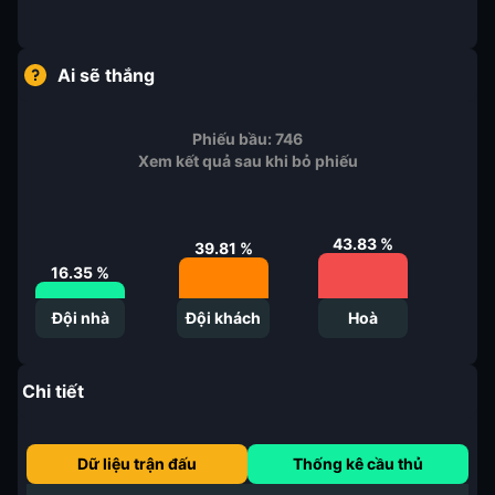
Ai sẽ thắng
Phiếu bầu:
746
Xem kết quả sau khi bỏ phiếu
43.83
%
39.81
%
16.35
%
Đội nhà
Đội khách
Hoà
Chi tiết
Dữ liệu trận đấu
Thống kê cầu thủ