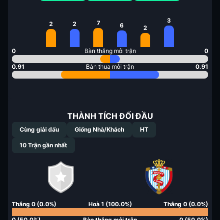
3
7
2
2
6
2
0
Bàn thắng mỗi trận
0
0.91
Bàn thua mỗi trận
0.91
THÀNH TÍCH ĐỐI ĐẦU
Cùng giải đấu
Giống Nhà/Khách
HT
10
Trận gần nhất
Thắng
0
(
0.0
%)
Hoà
1
(
100.0
%)
Thắng
0
(
0.0
%)
0
(
50.0
%)
Bàn thắng mỗi trận
0
(
50.0
%)