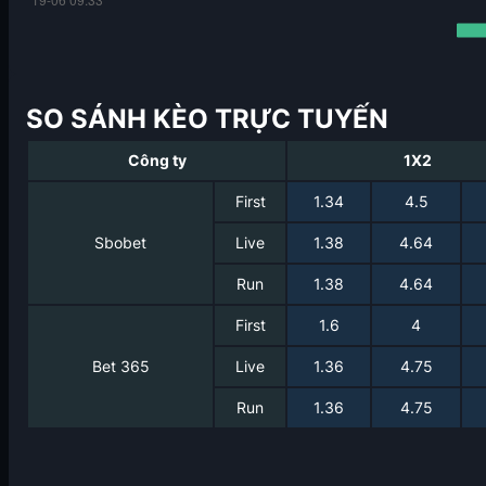
SO SÁNH KÈO TRỰC TUYẾN
Công ty
1X2
First
1.34
4.5
Sbobet
Live
1.38
4.64
Run
1.38
4.64
First
1.6
4
Bet 365
Live
1.36
4.75
Run
1.36
4.75