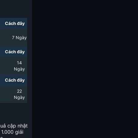
Cách đây
7
Ngày
Cách đây
14
Ngày
Cách đây
22
Ngày
quả cập nhật
 1.000 giải