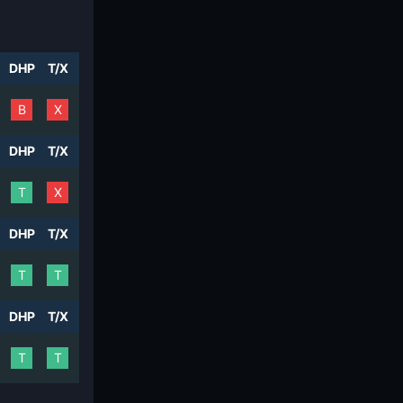
DHP
T/X
B
X
DHP
T/X
T
X
DHP
T/X
T
T
DHP
T/X
T
T