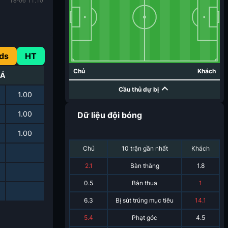
ds
HT
Chủ
Khách
 Á
Cầu thủ dự bị
1.00
1.00
Dữ liệu đội bóng
1.00
Chủ
10 trận gần nhất
Khách
2.1
Bàn thắng
1.8
0.5
Bàn thua
1
6.3
Bị sút trúng mục tiêu
14.1
5.4
Phạt góc
4.5