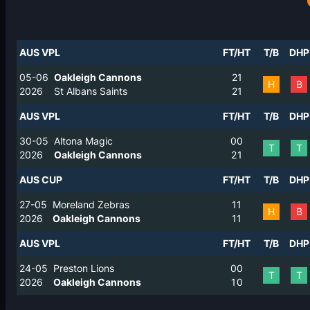
AUS VPL
FT/HT
T/B
DHP
05-06
Oakleigh Cannons
2
1
H
B
2026
St Albans Saints
2
1
AUS VPL
FT/HT
T/B
DHP
30-05
Altona Magic
0
0
T
T
2026
Oakleigh Cannons
2
1
AUS CUP
FT/HT
T/B
DHP
27-05
Moreland Zebras
1
1
H
B
2026
Oakleigh Cannons
1
1
AUS VPL
FT/HT
T/B
DHP
24-05
Preston Lions
0
0
T
T
2026
Oakleigh Cannons
1
0