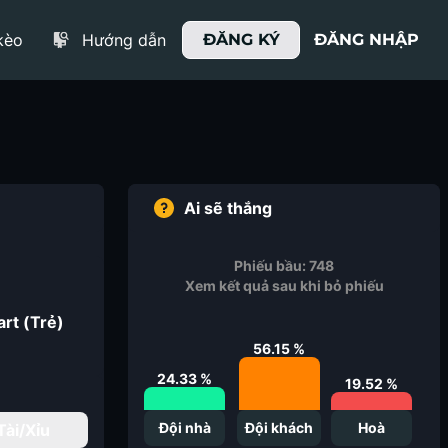
kèo
Hướng dẫn
ĐĂNG KÝ
ĐĂNG NHẬP
Ai sẽ thắng
Phiếu bầu:
748
Xem kết quả sau khi bỏ phiếu
rt (Trẻ)
56.15
%
24.33
%
19.52
%
Đội nhà
Đội khách
Hoà
Tài/Xỉu