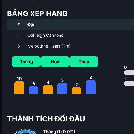
BẢNG XẾP HẠNG
#
Đội
1
Oakleigh Cannons
5
Melbourne Heart (Trẻ)
Thắng
Hoà
Thua
0
4
1
10
5
4
6
2
THÀNH TÍCH ĐỐI ĐẦU
Thắng
0
(
0.0
%)