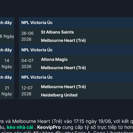
h đây
NPL Victoria Úc
St Albans Saints
26-06
6
Ngày
2026
Melbourne Heart (Trẻ)
h đây
NPL Victoria Úc
Altona Magic
14
04-07
Ngày
2026
Melbourne Heart (Trẻ)
h đây
NPL Victoria Úc
Melbourne Heart (Trẻ)
21
12-07
Ngày
2026
Heidelberg United
ns và Melbourne Heart (Trẻ) vào 17:15 ngày 19/06, với kết 
đầu,
kèo nhà cái
.
KeovipPro
cung cấp tỷ số trực tiếp từ hơn