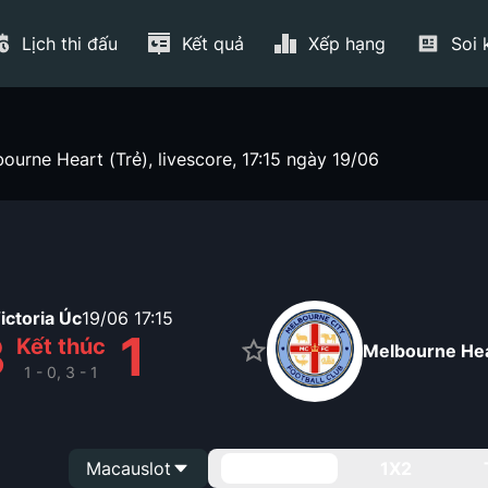
Lịch thi đấu
Kết quả
Xếp hạng
Soi 
urne Heart (Trẻ), livescore, 17:15 ngày 19/06
ictoria Úc
19/06
17:15
3
1
Kết thúc
Melbourne Hea
1 - 0, 3 - 1
Macauslot
Handicap
1X2