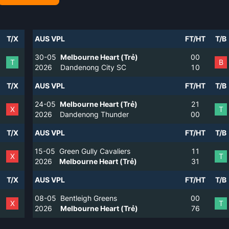
T/X
AUS VPL
FT/HT
T/B
30-05
Melbourne Heart (Trẻ)
0
0
T
B
2026
Dandenong City SC
1
0
T/X
AUS VPL
FT/HT
T/B
24-05
Melbourne Heart (Trẻ)
2
1
X
T
2026
Dandenong Thunder
0
0
T/X
AUS VPL
FT/HT
T/B
15-05
Green Gully Cavaliers
1
1
X
T
2026
Melbourne Heart (Trẻ)
3
1
T/X
AUS VPL
FT/HT
T/B
08-05
Bentleigh Greens
0
0
X
T
2026
Melbourne Heart (Trẻ)
7
6