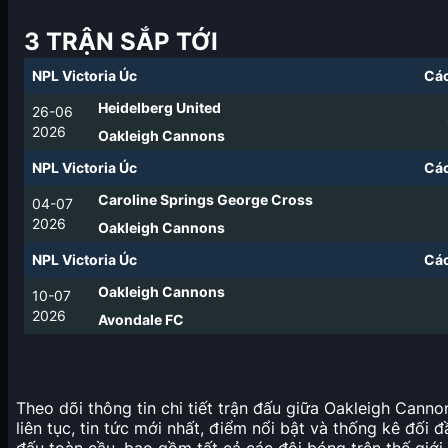
3 TRẬN SẮP TỚI
NPL Victoria Úc
Các
Heidelberg United
26-06
2026
Oakleigh Cannons
NPL Victoria Úc
Các
Caroline Springs George Cross
04-07
2026
Oakleigh Cannons
NPL Victoria Úc
Các
Oakleigh Cannons
10-07
2026
Avondale FC
Theo dõi thông tin chi tiết trận đấu giữa Oakleigh Canno
liên tục, tin tức mới nhất, điểm nổi bật và thống kê đối 