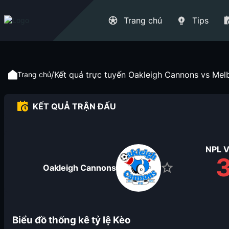
Trang chủ
Tips
/
Kết quả trực tuyến Oakleigh Cannons vs Melbo
Trang chủ
KẾT QUẢ TRẬN ĐẤU
NPL V
Oakleigh Cannons
Biểu đồ thống kê tỷ lệ Kèo