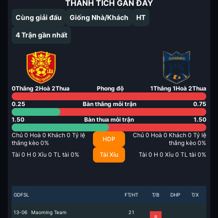
THÀNH TÍCH GẦN ĐÂY
Cùng giải đấu
Giống Nhà/Khách
HT
4
Trận gần nhất
0
Thắng
2
Hoà
2
Thua
Phong độ
1
Thắng
1
Hoà
2
Thua
0.25
Bàn thắng mỗi trận
0.75
1.50
Bàn thua mỗi trận
1.50
Chủ
0
Hoà
0
Khách
0
Tỷ lệ
Chủ
0
Hoà
0
Khách
0
Tỷ lệ
HDP
thắng kèo
0
%
thắng kèo
0
%
Tài
0
H
0
Xỉu
0
TL tài
0
%
Tài Xỉu
Tài
0
H
0
Xỉu
0
TL tài
0
%
GDFSL
FT/HT
T/B
DHP
T/X
13-06
Maoming Team
2
1
B