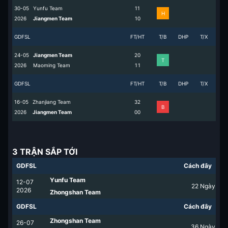
30-05
Yunfu Team
1
1
H
2026
Jiangmen Team
1
0
GDFSL
FT/HT
T/B
DHP
T/X
24-05
Jiangmen Team
2
0
T
2026
Maoming Team
1
1
GDFSL
FT/HT
T/B
DHP
T/X
16-05
Zhanjiang Team
3
2
B
2026
Jiangmen Team
0
0
3 TRẬN SẮP TỚI
GDFSL
Cách đây
Yunfu Team
12-07
22
Ngày
2026
Zhongshan Team
GDFSL
Cách đây
Zhongshan Team
26-07
36
Ngày