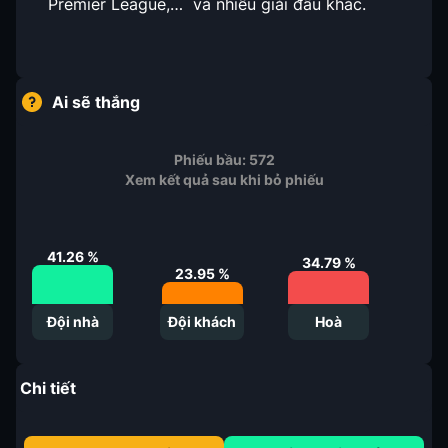
Premier League,… và nhiều giải đấu khác.
Ai sẽ thắng
Phiếu bầu:
572
Xem kết quả sau khi bỏ phiếu
41.26
%
34.79
%
23.95
%
Đội nhà
Đội khách
Hoà
Chi tiết