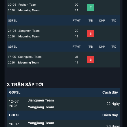
30-05
Foshan Team
0
0
T
2026
Maoming Team
2
1
GDFSL
FT/HT
T/B
DHP
T/X
24-05
Jiangmen Team
2
0
B
2026
Maoming Team
1
1
GDFSL
FT/HT
T/B
DHP
T/X
17-05
Guangzhou Team
3
1
B
2026
Maoming Team
1
1
3 TRẬN SẮP TỚI
GDFSL
Cách đây
Jiangmen Team
12-07
22
Ngày
2026
Yangjiang Team
GDFSL
Cách đây
Yangjiang Team
26-07
36
Ngày