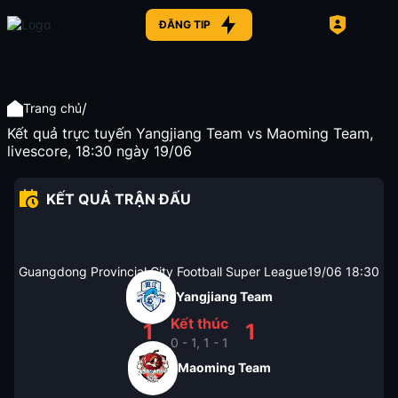
ĐĂNG TIP
/
Trang chủ
Kết quả trực tuyến Yangjiang Team vs Maoming Team,
livescore, 18:30 ngày 19/06
KẾT QUẢ TRẬN ĐẤU
Guangdong Provincial City Football Super League
19/06
18:30
Yangjiang Team
Kết thúc
1
1
0 - 1, 1 - 1
Maoming Team