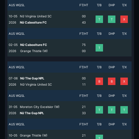
AUS WQSL
FT/HT
T/B
DHP
T/X
10-05
Nữ Virginia United SC
0
0
T
T
X
2026
Nữ Caboolture FC
4
3
AUS WQSL
FT/HT
T/B
DHP
T/X
02-05
Nữ Caboolture FC
7
5
T
2026
Grange Thistle (W)
0
0
AUS WQSL
FT/HT
T/B
DHP
T/X
07-06
Nữ The Gap NPL
0
0
B
B
X
2026
Nữ Virginia United SC
1
1
AUS WQSL
FT/HT
T/B
DHP
T/X
31-05
Moreton City Excelsior (W)
2
1
T
T
T
2026
Nữ The Gap NPL
3
3
AUS WQSL
FT/HT
T/B
DHP
T/X
10-05
Grange Thistle (W)
2
1
T