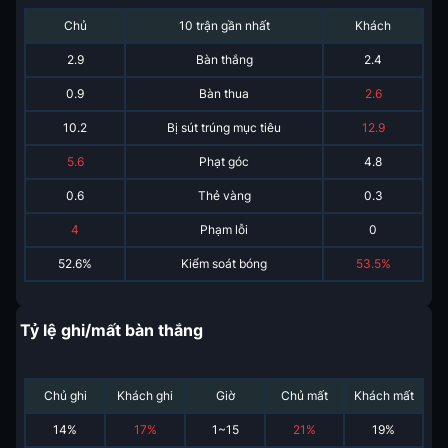
Chủ
10 trận gần nhất
Khách
2.9
Bàn thắng
2.4
0.9
Bàn thua
2.6
10.2
Bị sút trúng mục tiêu
12.9
5.6
Phạt góc
4.8
0.6
Thẻ vàng
0.3
4
Phạm lỗi
0
52.6%
Kiểm soát bóng
53.5%
Tỷ lệ ghi/mất bàn thắng
Chủ ghi
Khách ghi
Giờ
Chủ mất
Khách mất
14
%
17
%
1~15
21
%
19
%