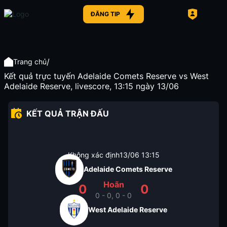
ĐĂNG TIP
/
Trang chủ
Kết quả trực tuyến Adelaide Comets Reserve vs West
Adelaide Reserve, livescore, 13:15 ngày 13/06
KẾT QUẢ TRẬN ĐẤU
Không xác định
13/06
13:15
Adelaide Comets Reserve
Hoãn
0
0
0 - 0, 0 - 0
West Adelaide Reserve