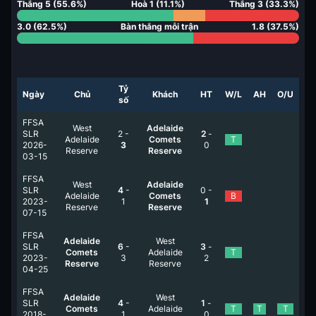
Thắng
5
(
55.6
%)
Hoà
1
(
11.1
%)
Thắng
3
(
33.3
%)
3.0
(
62.5
%)
Bàn thắng mỗi trận
1.8
(
37.5
%)
Tỷ
Ngày
Chủ
Khách
HT
W/L
AH
O/U
số
FFSA
West
Adelaide
SLR
2
-
2
-
Adelaide
Comets
T
2026-
3
0
Reserve
Reserve
03-15
FFSA
West
Adelaide
SLR
4
-
0
-
Adelaide
Comets
B
2023-
1
1
Reserve
Reserve
07-15
FFSA
Adelaide
West
SLR
6
-
3
-
Comets
Adelaide
T
2023-
3
2
Reserve
Reserve
04-25
FFSA
Adelaide
West
SLR
4
-
1
-
Comets
Adelaide
T
T
T
2018-
1
0