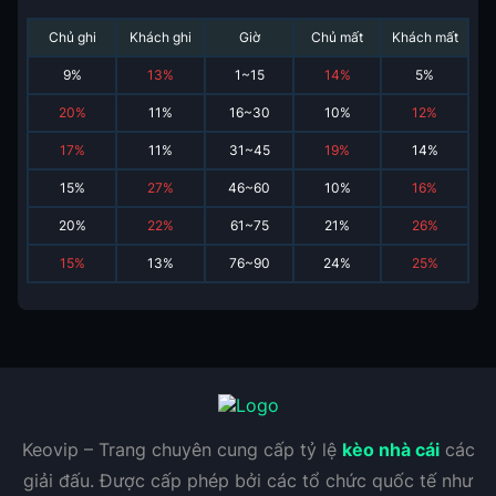
Chủ ghi
Khách ghi
Giờ
Chủ mất
Khách mất
9
%
13
%
1~15
14
%
5
%
20
%
11
%
16~30
10
%
12
%
17
%
11
%
31~45
19
%
14
%
15
%
27
%
46~60
10
%
16
%
20
%
22
%
61~75
21
%
26
%
15
%
13
%
76~90
24
%
25
%
Keovip – Trang chuyên cung cấp tỷ lệ
kèo nhà cái
các
giải đấu. Được cấp phép bởi các tổ chức quốc tế như