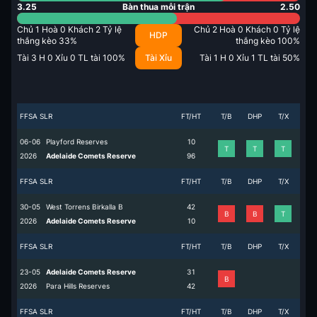
3.25
Bàn thua mỗi trận
2.50
Chủ
1
Hoà
0
Khách
2
Tỷ lệ
Chủ
2
Hoà
0
Khách
0
Tỷ lệ
HDP
thắng kèo
33
%
thắng kèo
100
%
Tài
3
H
0
Xỉu
0
TL tài
100
%
Tài Xỉu
Tài
1
H
0
Xỉu
1
TL tài
50
%
FFSA SLR
FT/HT
T/B
DHP
T/X
06-06
Playford Reserves
1
0
T
T
T
2026
Adelaide Comets Reserve
9
6
FFSA SLR
FT/HT
T/B
DHP
T/X
30-05
West Torrens Birkalla B
4
2
B
B
T
2026
Adelaide Comets Reserve
1
0
FFSA SLR
FT/HT
T/B
DHP
T/X
23-05
Adelaide Comets Reserve
3
1
B
2026
Para Hills Reserves
4
2
FFSA SLR
FT/HT
T/B
DHP
T/X