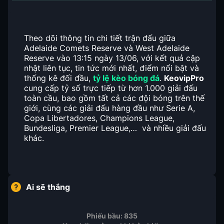
Theo dõi thông tin chi tiết trận đấu giữa
Adelaide Comets Reserve và West Adelaide
Reserve vào 13:15 ngày 13/06, với kết quả cập
nhật liên tục, tin tức mới nhất, điểm nổi bật và
thống kê đối đầu,
tỷ lệ kèo bóng đá
.
KeovipPro
cung cấp tỷ số trực tiếp từ hơn 1.000 giải đấu
toàn cầu, bao gồm tất cả các đội bóng trên thế
giới, cùng các giải đấu hàng đầu như Serie A,
Copa Libertadores, Champions League,
Bundesliga, Premier League,… và nhiều giải đấu
khác.
Ai sẽ thắng
Phiếu bầu:
835