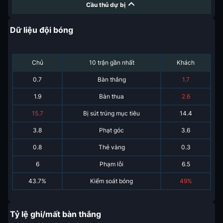
Cầu thủ dự bị
Dữ liệu đội bóng
Chủ
10 trận gần nhất
Khách
0.7
Bàn thắng
1.7
1.9
Bàn thua
2.6
15.7
Bị sút trúng mục tiêu
14.4
3.8
Phạt góc
3.6
0.8
Thẻ vàng
0.3
6
Phạm lỗi
6.5
43.7%
Kiểm soát bóng
49%
Tỷ lệ ghi/mất bàn thắng