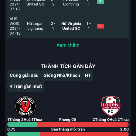
T
2024-
United SC
2
Lightning
1
07-07
AUS
WQSL
Nữ Logan
2
-
Nữ Virginia
1
-
B
2024-
Lightning
1
United SC
1
04-13
Xem thêm
THÀNH TÍCH GẦN ĐÂY
Cùng giải đấu
Giống Nhà/Khách
HT
4
Trận gần nhất
1
Thắng
2
Hoà
1
Thua
Phong độ
2
Thắng
0
Hoà
2
Thua
0.75
Bàn thắng mỗi trận
2.00