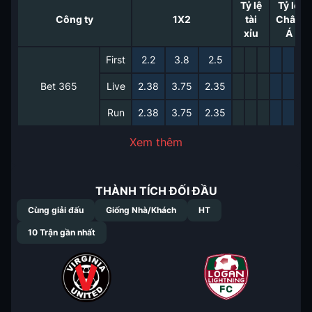
Tỷ lệ
Tỷ lệ
Công ty
1X2
tài
Châu
xỉu
Á
First
2.2
3.8
2.5
Bet 365
Live
2.38
3.75
2.35
Run
2.38
3.75
2.35
Xem thêm
THÀNH TÍCH ĐỐI ĐẦU
Cùng giải đấu
Giống Nhà/Khách
HT
10
Trận gần nhất