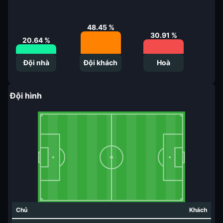
48.45
%
30.91
%
20.64
%
Đội nhà
Đội khách
Hoà
Đội hình
Chủ
Khách