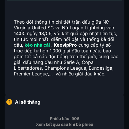
Theo dõi thông tin chi tiết trận đấu giữa Nữ
Virginia United SC và Nữ Logan Lightning vào
14:00 ngày 13/06, với kết quả cập nhật liên tục,
tin tức mới nhất, điểm nổi bật và thống kê đối
đầu,
kèo nhà cái
.
KeovipPro
cung cấp tỷ số
trực tiếp từ hơn 1.000 giải đấu toàn cầu, bao
gồm tất cả các đội bóng trên thế giới, cùng các
giải đấu hàng đầu như Serie A, Copa
Libertadores, Champions League, Bundesliga,
Premier League,… và nhiều giải đấu khác.
Ai sẽ thắng
Phiếu bầu:
906
Xem kết quả sau khi bỏ phiếu