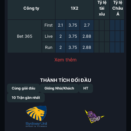
Tỷ lệ
Tỷ lệ
Công ty
1X2
tài
Châu
xỉu
Á
First
2.1
3.75
2.7
Bet 365
Live
2
3.75
2.88
Run
2
3.75
2.88
Xem thêm
THÀNH TÍCH ĐỐI ĐẦU
Cùng giải đấu
Giống Nhà/Khách
HT
10
Trận gần nhất