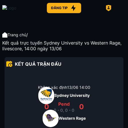
ĐĂNG TIP
/
Trang chủ
Kết quả trực tuyến Sydney University vs Western Rage,
livescore, 14:00 ngày 13/06
KẾT QUẢ TRẬN ĐẤU
Không xác định
13/06
14:00
Sydney University
Pend
0
0
0 - 0, 0 - 0
Western Rage