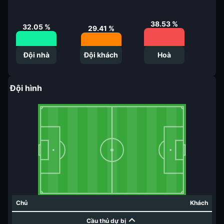
38.53
%
32.05
%
29.41
%
Đội nhà
Đội khách
Hoà
Đội hình
Chủ
Khách
Cầu thủ dự bị