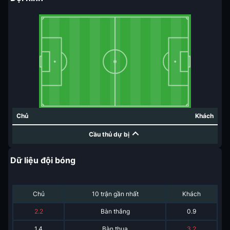
Chủ
Khách
Cầu thủ dự bị
Dữ liệu đội bóng
Chủ
10 trận gần nhất
Khách
2.2
Bàn thắng
0.9
1.4
Bàn thua
3.2