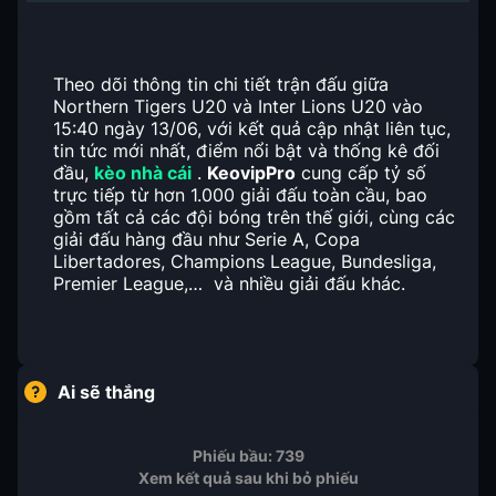
Theo dõi thông tin chi tiết trận đấu giữa
Northern Tigers U20 và Inter Lions U20 vào
15:40 ngày 13/06, với kết quả cập nhật liên tục,
tin tức mới nhất, điểm nổi bật và thống kê đối
đầu,
kèo nhà cái
.
KeovipPro
cung cấp tỷ số
trực tiếp từ hơn 1.000 giải đấu toàn cầu, bao
gồm tất cả các đội bóng trên thế giới, cùng các
giải đấu hàng đầu như Serie A, Copa
Libertadores, Champions League, Bundesliga,
Premier League,… và nhiều giải đấu khác.
Ai sẽ thắng
Phiếu bầu:
739
Xem kết quả sau khi bỏ phiếu