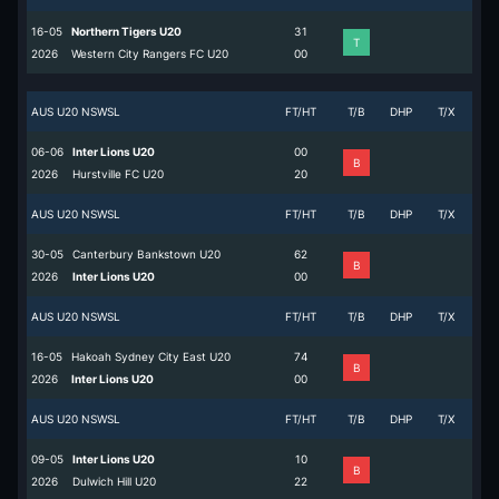
16-05
Northern Tigers U20
3
1
T
2026
Western City Rangers FC U20
0
0
AUS U20 NSWSL
FT/HT
T/B
DHP
T/X
06-06
Inter Lions U20
0
0
B
2026
Hurstville FC U20
2
0
AUS U20 NSWSL
FT/HT
T/B
DHP
T/X
30-05
Canterbury Bankstown U20
6
2
B
2026
Inter Lions U20
0
0
AUS U20 NSWSL
FT/HT
T/B
DHP
T/X
16-05
Hakoah Sydney City East U20
7
4
B
2026
Inter Lions U20
0
0
AUS U20 NSWSL
FT/HT
T/B
DHP
T/X
09-05
Inter Lions U20
1
0
B
2026
Dulwich Hill U20
2
2