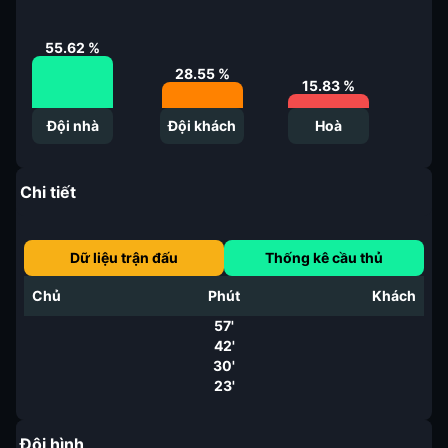
55.62
%
28.55
%
15.83
%
Đội nhà
Đội khách
Hoà
Chi tiết
Dữ liệu trận đấu
Thống kê cầu thủ
Chủ
Phút
Khách
57'
42'
30'
23'
Đội hình