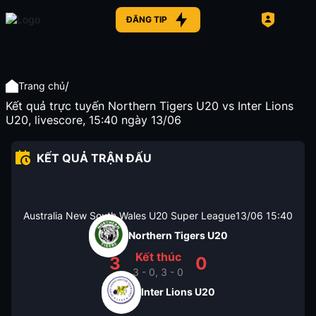
ĐĂNG TIP
/
Trang chủ
Kết quả trực tuyến Northern Tigers U20 vs Inter Lions
U20, livescore, 15:40 ngày 13/06
KẾT QUẢ TRẬN ĐẤU
Australia New South Wales U20 Super League
13/06
15:40
Northern Tigers U20
Kết thúc
3
0
3 - 0, 3 - 0
Inter Lions U20