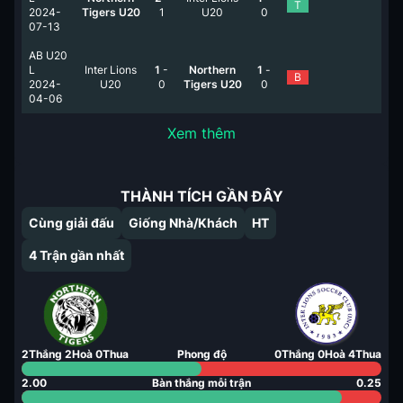
T
2024-
Tigers U20
1
U20
0
07-13
AB U20
L
Inter Lions
1
-
Northern
1
-
B
2024-
U20
0
Tigers U20
0
04-06
Xem thêm
THÀNH TÍCH GẦN ĐÂY
Cùng giải đấu
Giống Nhà/Khách
HT
4
Trận gần nhất
2
Thắng
2
Hoà
0
Thua
Phong độ
0
Thắng
0
Hoà
4
Thua
2.00
Bàn thắng mỗi trận
0.25