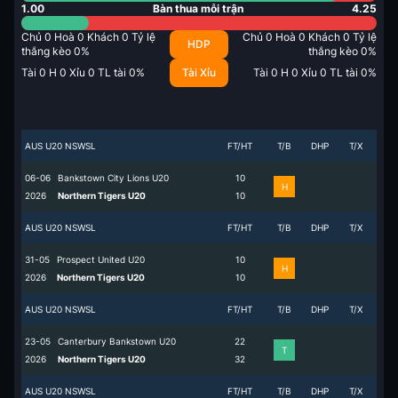
1.00
Bàn thua mỗi trận
4.25
Chủ
0
Hoà
0
Khách
0
Tỷ lệ
Chủ
0
Hoà
0
Khách
0
Tỷ lệ
HDP
thắng kèo
0
%
thắng kèo
0
%
Tài
0
H
0
Xỉu
0
TL tài
0
%
Tài Xỉu
Tài
0
H
0
Xỉu
0
TL tài
0
%
AUS U20 NSWSL
FT/HT
T/B
DHP
T/X
06-06
Bankstown City Lions U20
1
0
H
2026
Northern Tigers U20
1
0
AUS U20 NSWSL
FT/HT
T/B
DHP
T/X
31-05
Prospect United U20
1
0
H
2026
Northern Tigers U20
1
0
AUS U20 NSWSL
FT/HT
T/B
DHP
T/X
23-05
Canterbury Bankstown U20
2
2
T
2026
Northern Tigers U20
3
2
AUS U20 NSWSL
FT/HT
T/B
DHP
T/X