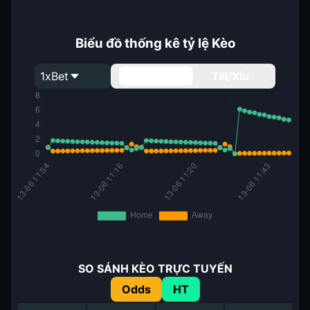
Biểu đồ thống kê tỷ lệ Kèo
1xBet
Handicap
Tài/Xỉu
SO SÁNH KÈO TRỰC TUYẾN
Odds
HT