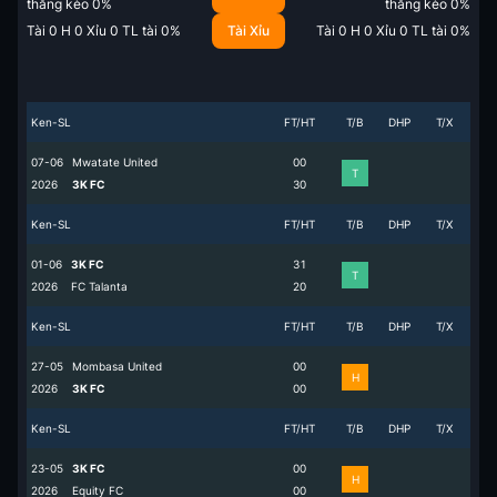
thắng kèo
0
%
thắng kèo
0
%
Tài
0
H
0
Xỉu
0
TL tài
0
%
Tài Xỉu
Tài
0
H
0
Xỉu
0
TL tài
0
%
Ken-SL
FT/HT
T/B
DHP
T/X
07-06
Mwatate United
0
0
T
2026
3K FC
3
0
Ken-SL
FT/HT
T/B
DHP
T/X
01-06
3K FC
3
1
T
2026
FC Talanta
2
0
Ken-SL
FT/HT
T/B
DHP
T/X
27-05
Mombasa United
0
0
H
2026
3K FC
0
0
Ken-SL
FT/HT
T/B
DHP
T/X
23-05
3K FC
0
0
H
2026
Equity FC
0
0