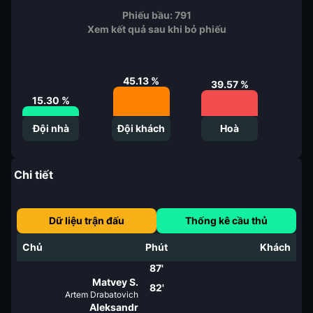
Phiếu bầu:
791
Xem kết quả sau khi bỏ phiếu
45.13
%
39.57
%
15.30
%
Đội nhà
Đội khách
Hoà
Chi tiết
Dữ liệu trận đấu
Thống kê cầu thủ
Chủ
Phút
Khách
87'
Matvey S.
82'
Artem Drabatovich
Aleksandr