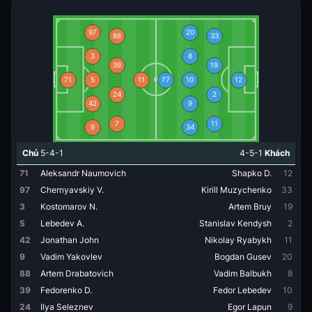
97
20
88
33
3
8
39
19
71
5
11
77
10
12
24
2
42
9
7
11
9
34
Chủ
5-4-1
4-5-1
Khách
71
Aleksandr Naumovich
Shapko D.
12
97
Chernyavskiy V.
Kirill Muzychenko
33
3
Kostomarov N.
Artem Bruy
19
5
Lebedev A.
Stanislav Kendysh
2
42
Jonathan John
Nikolay Ryabykh
11
9
Vadim Yakovlev
Bogdan Gusev
20
88
Artem Drabatovich
Vadim Balbukh
8
39
Fedorenko D.
Fedor Lebedev
10
24
Ilya Seleznev
Egor Lapun
9