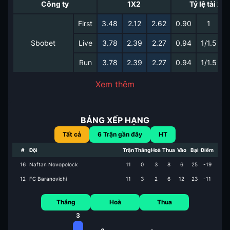
Công ty
1X2
Tỷ lệ tài xỉu
First
3.48
2.12
2.62
0.90
1
0
Sbobet
Live
3.78
2.39
2.27
0.94
1/1.5
0
Run
3.78
2.39
2.27
0.94
1/1.5
0
Xem thêm
BẢNG XẾP HẠNG
Tất cả
6
Trận gần đây
HT
#
Đội
Trận
Thắng
Hoà
Thua
Vào
Bại
Điểm
16
Naftan Novopolock
11
0
3
8
6
25
-19
12
FC Baranovichi
11
3
2
6
12
23
-11
Thắng
Hoà
Thua
3