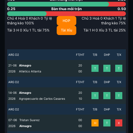
0.25
Bàn thua mỗi trận
0.50
Chủ
4
Hoà
0
Khách
0
Tỷ lệ
Chủ
3
Hoà
0
Khách
1
Tỷ lệ
HDP
thắng kèo
100
%
thắng kèo
75
%
Tài
3
H
0
Xỉu
1
TL tài
75
%
Tài Xỉu
Tài
1
H
0
Xỉu
3
TL tài
25
%
ARG D2
FT/HT
T/B
DHP
T/X
21-06
Almagro
2
0
T
T
T
2026
Atletico Atlanta
0
0
ARG D2
FT/HT
T/B
DHP
T/X
14-06
Almagro
2
0
T
T
T
2026
Agropecuario de Carlos Casares
1
0
ARG D2
FT/HT
T/B
DHP
T/X
07-06
Tristan Suarez
0
0
H
T
X
2026
Almagro
0
0