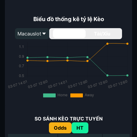
Biểu đồ thống kê tỷ lệ Kèo
Macauslot
Handicap
Tài/Xỉu
SO SÁNH KÈO TRỰC TUYẾN
Odds
HT