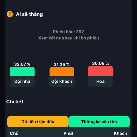
Ai sẽ thắng
Phiếu bầu:
352
Xem kết quả sau khi bỏ phiếu
36.08
%
32.67
%
31.25
%
Đội nhà
Đội khách
Hoà
Chi tiết
Dữ liệu trận đấu
Thống kê cầu thủ
Chủ
Phút
Khách