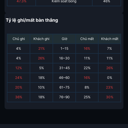
47.3%
Kiểm soát bóng
46%
Tỷ lệ ghi/mất bàn thắng
Chủ ghi
Khách ghi
Giờ
Chủ mất
Khách mất
4
%
21
%
1~15
16
%
7
%
4
%
26
%
16~30
11
%
11
%
12
%
5
%
31~45
22
%
26
%
24
%
18
%
46~60
16
%
0
%
20
%
10
%
61~75
8
%
23
%
36
%
18
%
76~90
25
%
30
%