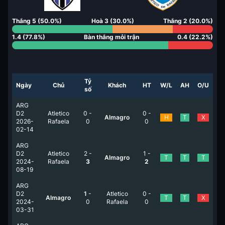
Thắng
5
(
50.0
%)
Hoà
3
(
30.0
%)
Thắng
2
(
20.0
%)
1.4
(
77.8
%)
Bàn thắng mỗi trận
0.4
(
22.2
%)
Tỷ
Ngày
Chủ
Khách
HT
W/L
AH
O/U
số
ARG
D2
Atletico
0
-
0
-
Almagro
H
T
X
2026-
Rafaela
0
0
02-14
ARG
D2
Atletico
2
-
1
-
Almagro
T
T
T
2024-
Rafaela
3
2
08-19
ARG
D2
1
-
Atletico
0
-
Almagro
T
T
X
2024-
0
Rafaela
0
03-31