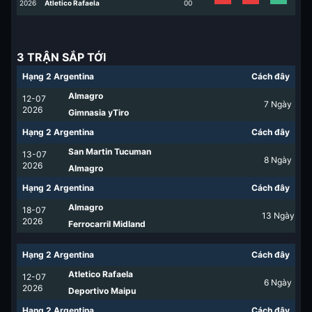
2026
Atletico Rafaela
0
0
3 TRẬN SẮP TỚI
Hạng 2 Argentina
Cách đây
Almagro
12-07
7
Ngày
2026
Gimnasia yTiro
Hạng 2 Argentina
Cách đây
San Martin Tucuman
13-07
8
Ngày
2026
Almagro
Hạng 2 Argentina
Cách đây
Almagro
18-07
13
Ngày
2026
Ferrocarril Midland
Hạng 2 Argentina
Cách đây
Atletico Rafaela
12-07
6
Ngày
2026
Deportivo Maipu
Hạng 2 Argentina
Cách đây