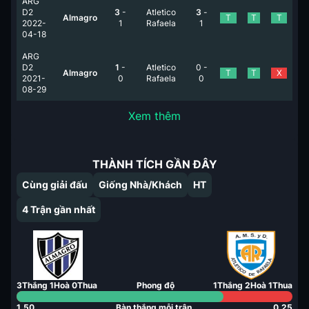
ARG
D2
3
-
Atletico
3
-
Almagro
T
T
T
2022-
1
Rafaela
1
04-18
ARG
D2
1
-
Atletico
0
-
Almagro
T
T
X
2021-
0
Rafaela
0
08-29
Xem thêm
THÀNH TÍCH GẦN ĐÂY
Cùng giải đấu
Giống Nhà/Khách
HT
4
Trận gần nhất
3
Thắng
1
Hoà
0
Thua
Phong độ
1
Thắng
2
Hoà
1
Thua
1.50
Bàn thắng mỗi trận
0.25