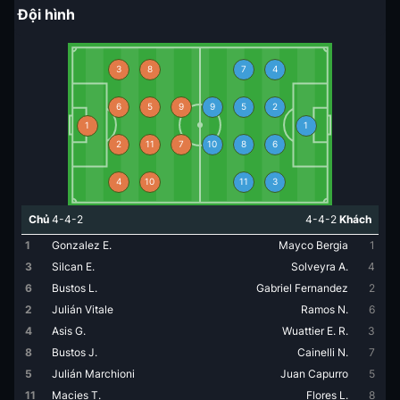
Đội hình
3
8
7
4
6
5
9
9
5
2
1
1
2
11
7
10
8
6
4
10
11
3
Chủ
4-4-2
4-4-2
Khách
1
Gonzalez E.
Mayco Bergia
1
3
Silcan E.
Solveyra A.
4
6
Bustos L.
Gabriel Fernandez
2
2
Julián Vitale
Ramos N.
6
4
Asis G.
Wuattier E. R.
3
8
Bustos J.
Cainelli N.
7
5
Julián Marchioni
Juan Capurro
5
11
Macies T.
Flores L.
8