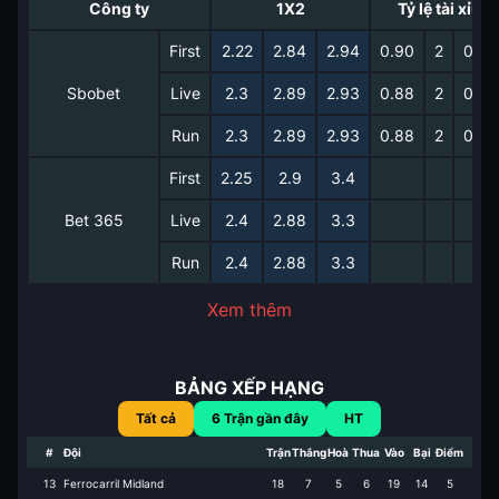
Công ty
1X2
Tỷ lệ tài xỉu
First
2.22
2.84
2.94
0.90
2
0.90
Sbobet
Live
2.3
2.89
2.93
0.88
2
0.94
Run
2.3
2.89
2.93
0.88
2
0.94
First
2.25
2.9
3.4
Bet 365
Live
2.4
2.88
3.3
Run
2.4
2.88
3.3
Xem thêm
BẢNG XẾP HẠNG
Tất cả
6
Trận gần đây
HT
#
Đội
Trận
Thắng
Hoà
Thua
Vào
Bại
Điểm
13
Ferrocarril Midland
18
7
5
6
19
14
5