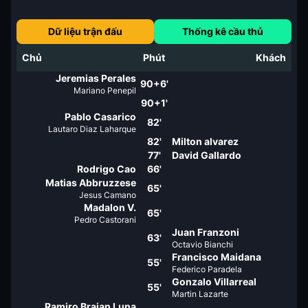
Dữ liệu trận đấu
Thống kê cầu thủ
Chủ
Phút
Khách
Jeremias Perales
90+6'
Mariano Penepil
90+1'
Pablo Casarico
82'
Lautaro Diaz Laharque
82'
Milton alvarez
77'
David Gallardo
Rodrigo Cao
66'
Matias Abbruzzese
65'
Jesus Camano
Madalon V.
65'
Pedro Castorani
Juan Franzoni
63'
Octavio Bianchi
Francisco Maidana
55'
Federico Paradela
Gonzalo Villarreal
55'
Martin Lazarte
Ramiro Braian Luna