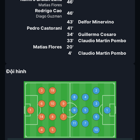
46'
Matias Flores
Rodrigo Cao
46'
Diago Guzman
43'
Delfor Minervino
Pedro Castorani
41'
34'
Guillermo Cosaro
33'
Claudio Martin Pombo
Matias Flores
20'
4'
Claudio Martin Pombo
Đội hình
3
19
2
8
4
6
10
9
3
1
9
5
1
14
8
7
6
11
7
4
5
10