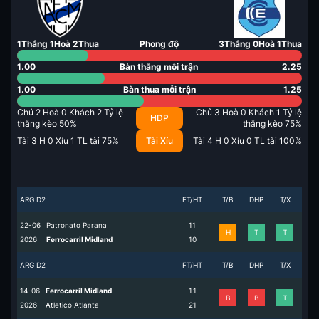
1
Thắng
1
Hoà
2
Thua
Phong độ
3
Thắng
0
Hoà
1
Thua
1.00
Bàn thắng mỗi trận
2.25
1.00
Bàn thua mỗi trận
1.25
Chủ
2
Hoà
0
Khách
2
Tỷ lệ
Chủ
3
Hoà
0
Khách
1
Tỷ lệ
HDP
thắng kèo
50
%
thắng kèo
75
%
Tài
3
H
0
Xỉu
1
TL tài
75
%
Tài Xỉu
Tài
4
H
0
Xỉu
0
TL tài
100
%
ARG D2
FT/HT
T/B
DHP
T/X
22-06
Patronato Parana
1
1
H
T
T
2026
Ferrocarril Midland
1
0
ARG D2
FT/HT
T/B
DHP
T/X
14-06
Ferrocarril Midland
1
1
B
B
T
2026
Atletico Atlanta
2
1