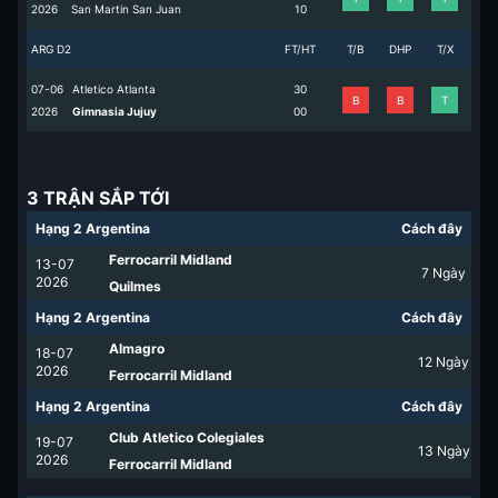
2026
San Martin San Juan
1
0
ARG D2
FT/HT
T/B
DHP
T/X
07-06
Atletico Atlanta
3
0
B
B
T
2026
Gimnasia Jujuy
0
0
3 TRẬN SẮP TỚI
Hạng 2 Argentina
Cách đây
Ferrocarril Midland
13-07
7
Ngày
2026
Quilmes
Hạng 2 Argentina
Cách đây
Almagro
18-07
12
Ngày
2026
Ferrocarril Midland
Hạng 2 Argentina
Cách đây
Club Atletico Colegiales
19-07
13
Ngày
2026
Ferrocarril Midland