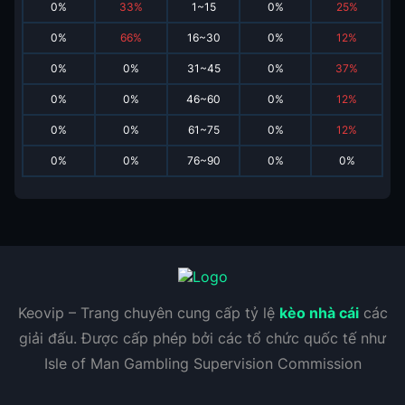
0
%
33
%
1~15
0
%
25
%
0
%
66
%
16~30
0
%
12
%
0
%
0
%
31~45
0
%
37
%
0
%
0
%
46~60
0
%
12
%
0
%
0
%
61~75
0
%
12
%
0
%
0
%
76~90
0
%
0
%
Keovip – Trang chuyên cung cấp tỷ lệ
kèo nhà cái
các
giải đấu. Được cấp phép bởi các tổ chức quốc tế như
Isle of Man Gambling Supervision Commission