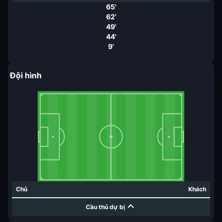
65'
62'
49'
44'
9'
Đội hình
Chủ
Khách
Cầu thủ dự bị