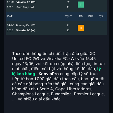
28-09
Visakha FC (W)
5
2
T
2025
Siem Reap (W)
1
1
CWFL
FT/HT
T/B
DHP
T/X
14-06
Boeung Ket (W)
2
1
H
2025
Visakha FC (W)
2
2
Theo dõi thông tin chi tiết trận đấu giữa XO
United FC (W) và Visakha FC (W) vào 15:45
ngày 13/06, với kết quả cập nhật liên tục, tin tức
mới nhất, điểm nổi bật và thống kê đối đầu,
tỷ
lệ kèo bóng
.
KeovipPro
cung cấp tỷ số trực
tiếp từ hơn 1.000 giải đấu toàn cầu, bao gồm tất
cả các đội bóng trên thế giới, cùng các giải đấu
hàng đầu như Serie A, Copa Libertadores,
Champions League, Bundesliga, Premier League,
… và nhiều giải đấu khác.