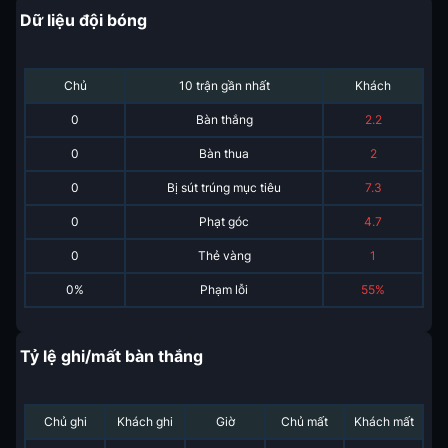
Dữ liệu đội bóng
Chủ
10 trận gần nhất
Khách
0
Bàn thắng
2.2
0
Bàn thua
2
0
Bị sút trúng mục tiêu
7.3
0
Phạt góc
4.7
0
Thẻ vàng
1
0%
Phạm lỗi
55%
Tỷ lệ ghi/mất bàn thắng
Chủ ghi
Khách ghi
Giờ
Chủ mất
Khách mất