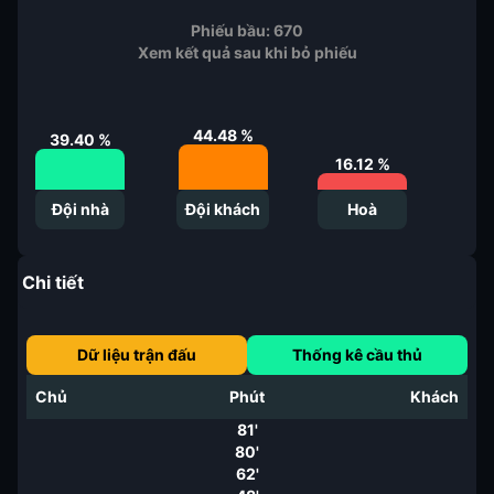
Phiếu bầu:
670
Xem kết quả sau khi bỏ phiếu
44.48
%
39.40
%
16.12
%
Đội nhà
Đội khách
Hoà
Chi tiết
Dữ liệu trận đấu
Thống kê cầu thủ
Chủ
Phút
Khách
81'
80'
62'