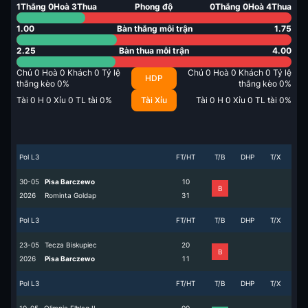
1
Thắng
0
Hoà
3
Thua
Phong độ
0
Thắng
0
Hoà
4
Thua
1.00
Bàn thắng mỗi trận
1.75
2.25
Bàn thua mỗi trận
4.00
Chủ
0
Hoà
0
Khách
0
Tỷ lệ
Chủ
0
Hoà
0
Khách
0
Tỷ lệ
HDP
thắng kèo
0
%
thắng kèo
0
%
Tài
0
H
0
Xỉu
0
TL tài
0
%
Tài Xỉu
Tài
0
H
0
Xỉu
0
TL tài
0
%
Pol L3
FT/HT
T/B
DHP
T/X
30-05
Pisa Barczewo
1
0
B
2026
Rominta Goldap
3
1
Pol L3
FT/HT
T/B
DHP
T/X
23-05
Tecza Biskupiec
2
0
B
2026
Pisa Barczewo
1
1
Pol L3
FT/HT
T/B
DHP
T/X