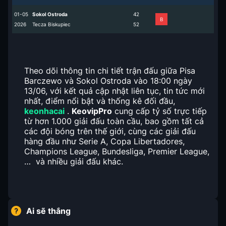
01-05
Sokol Ostroda
4
2
B
2026
Tecza Biskupiec
5
2
Theo dõi thông tin chi tiết trận đấu giữa Pisa
Barczewo và Sokol Ostroda vào 18:00 ngày
13/06, với kết quả cập nhật liên tục, tin tức mới
nhất, điểm nổi bật và thống kê đối đầu,
keonhacai
.
KeovipPro
cung cấp tỷ số trực tiếp
từ hơn 1.000 giải đấu toàn cầu, bao gồm tất cả
các đội bóng trên thế giới, cùng các giải đấu
hàng đầu như Serie A, Copa Libertadores,
Champions League, Bundesliga, Premier League,
… và nhiều giải đấu khác.
Ai sẽ thắng