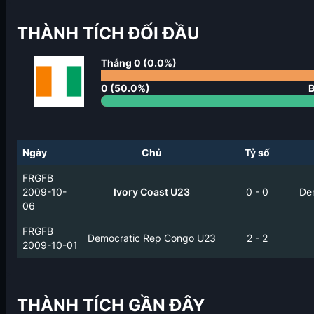
THÀNH TÍCH ĐỐI ĐẦU
Thắng
0
(
0.0
%)
0
(
50.0
%)
B
Ngày
Chủ
Tỷ số
FRGFB
2009-10-
Ivory Coast U23
0
-
0
De
06
FRGFB
Democratic Rep Congo U23
2
-
2
2009-10-01
THÀNH TÍCH GẦN ĐÂY