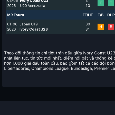
03-06
Ivory Coast U23
3
1
T
T
2026
U20 Venezuela
1
0
MR Tourn
FT/HT
T/B
DHP
01-06
Japan U19
3
0
H
B
2026
Ivory Coast U23
3
1
Theo dõi thông tin chi tiết trận đấu giữa Ivory Coast U
nhật liên tục, tin tức mới nhất, điểm nổi bật và thống kê
hơn 1.000 giải đấu toàn cầu, bao gồm tất cả các đội bón
Libertadores, Champions League, Bundesliga, Premier Le