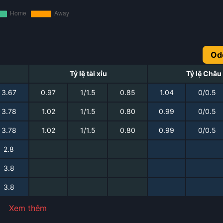
Od
Tỷ lệ tài xỉu
Tỷ lệ Châu
3.67
0.97
1/1.5
0.85
1.04
0/0.5
3.78
1.02
1/1.5
0.80
0.99
0/0.5
3.78
1.02
1/1.5
0.80
0.99
0/0.5
2.8
3.8
3.8
Xem thêm