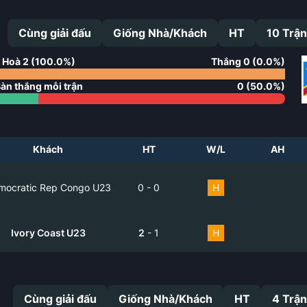
Cùng giải đấu
Giống Nhà/Khách
HT
10
Trận
Hoà
2
(
100.0
%)
Thắng
0
(
0.0
%)
àn thắng mỗi trận
0
(
50.0
%)
Khách
HT
W/L
AH
mocratic Rep Congo U23
0
-
0
H
Ivory Coast U23
2
-
1
H
Cùng giải đấu
Giống Nhà/Khách
HT
4
Trận