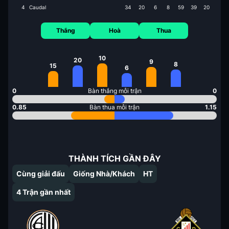
4
Caudal
34
20
6
8
59
39
20
Thắng
Hoà
Thua
10
20
9
8
15
6
0
Bàn thắng mỗi trận
0
0.85
Bàn thua mỗi trận
1.15
THÀNH TÍCH GẦN ĐÂY
Cùng giải đấu
Giống Nhà/Khách
HT
4
Trận gần nhất