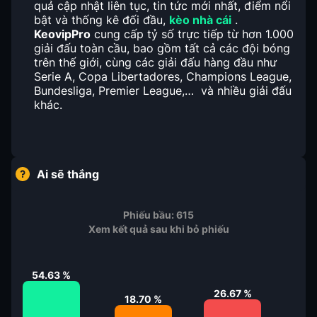
quả cập nhật liên tục, tin tức mới nhất, điểm nổi
bật và thống kê đối đầu,
kèo nhà cái
.
KeovipPro
cung cấp tỷ số trực tiếp từ hơn 1.000
giải đấu toàn cầu, bao gồm tất cả các đội bóng
trên thế giới, cùng các giải đấu hàng đầu như
Serie A, Copa Libertadores, Champions League,
Bundesliga, Premier League,… và nhiều giải đấu
khác.
Ai sẽ thắng
Phiếu bầu:
615
Xem kết quả sau khi bỏ phiếu
54.63
%
26.67
%
18.70
%