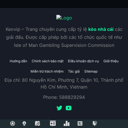
Keovip – Trang chuyên cung cấp tỷ lệ
kèo nhà cái
các
giải đấu. Được cấp phép bởi các tổ chức quốc tế như
Isle of Man Gambling Supervision Commission
Hướng dẫn
Chính sách bảo mật
Điều khoản dịch vụ
Giới thiệu
Miễn trừ trách nhiệm
Tác giả
Sitemap
Địa chỉ:
80 Nguyễn Kim, Phường 7, Quận 10, Thành phố
Hồ Chí Minh, Vietnam
Phone:
588829294