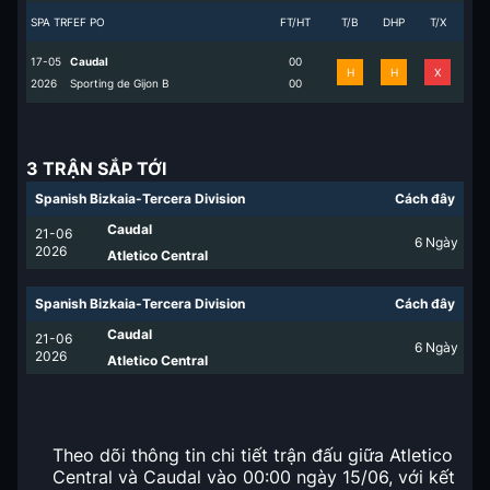
SPA TRFEF PO
FT/HT
T/B
DHP
T/X
17-05
Caudal
0
0
H
H
X
2026
Sporting de Gijon B
0
0
3 TRẬN SẮP TỚI
Spanish Bizkaia-Tercera Division
Cách đây
Caudal
21-06
6
Ngày
2026
Atletico Central
Spanish Bizkaia-Tercera Division
Cách đây
Caudal
21-06
6
Ngày
2026
Atletico Central
Theo dõi thông tin chi tiết trận đấu giữa Atletico
Central và Caudal vào 00:00 ngày 15/06, với kết