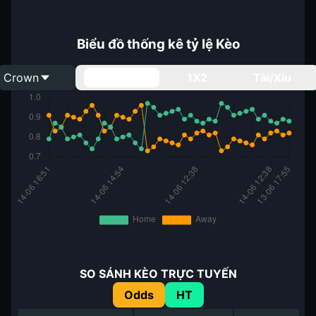
Biểu đồ thống kê tỷ lệ Kèo
Crown
Handicap
1X2
Tài/Xỉu
SO SÁNH KÈO TRỰC TUYẾN
Odds
HT