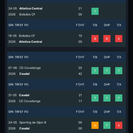
24-05
Atletico Central
2
1
T
2026
Bollullos CF
0
0
SPA TRFEF PO
FT/HT
T/B
DHP
T/X
18-05
Bollullos CF
1
0
B
B
X
2026
Atletico Central
0
0
SPA TRFEF PO
FT/HT
T/B
DHP
T/X
07-06
CD Covadonga
2
0
T
T
T
2026
Caudal
4
2
SPA TRFEF PO
FT/HT
T/B
DHP
T/X
31-05
Caudal
2
1
T
T
T
2026
CD Covadonga
1
1
SPA TRFEF PO
FT/HT
T/B
DHP
T/X
24-05
Sporting de Gijon B
0
0
H
T
X
2026
Caudal
0
0