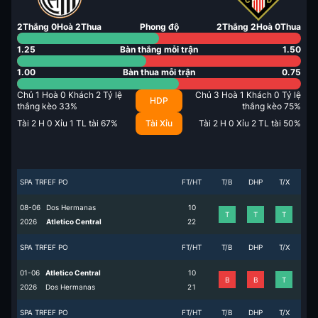
2
Thắng
0
Hoà
2
Thua
Phong độ
2
Thắng
2
Hoà
0
Thua
1.25
Bàn thắng mỗi trận
1.50
1.00
Bàn thua mỗi trận
0.75
Chủ
1
Hoà
0
Khách
2
Tỷ lệ
Chủ
3
Hoà
1
Khách
0
Tỷ lệ
HDP
thắng kèo
33
%
thắng kèo
75
%
Tài
2
H
0
Xỉu
1
TL tài
67
%
Tài Xỉu
Tài
2
H
0
Xỉu
2
TL tài
50
%
SPA TRFEF PO
FT/HT
T/B
DHP
T/X
08-06
Dos Hermanas
1
0
T
T
T
2026
Atletico Central
2
2
SPA TRFEF PO
FT/HT
T/B
DHP
T/X
01-06
Atletico Central
1
0
B
B
T
2026
Dos Hermanas
2
1
SPA TRFEF PO
FT/HT
T/B
DHP
T/X