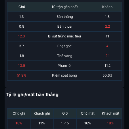
Chủ
10 trận gần nhất
Khách
1.3
Bàn thắng
1.3
0.9
Bàn thua
2.2
12.3
Bị sút trúng mục tiêu
11
3.7
Phạt góc
4
1.8
Thẻ vàng
2.1
13.5
Phạm lỗi
11.2
51.9%
Kiểm soát bóng
50.6%
Tỷ lệ ghi/mất bàn thắng
Chủ ghi
Khách ghi
Giờ
Chủ mất
Khách mất
18
%
11
%
1~15
16
%
18
%