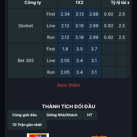
Công ty
1X2
Tỷ lệ tài xỉu
First
2.34
3.12
2.68
0.92
2.5
0.
Sbobet
Live
2.12
3.16
2.99
0.92
2.5
0.
Run
2.12
3.16
2.99
0.92
2.5
0.
First
1.8
3.5
3.7
Bet 365
Live
2.05
3.4
3.1
Run
2.05
3.4
3.1
Xem thêm
THÀNH TÍCH ĐỐI ĐẦU
Cùng giải đấu
Giống Nhà/Khách
HT
10
Trận gần nhất