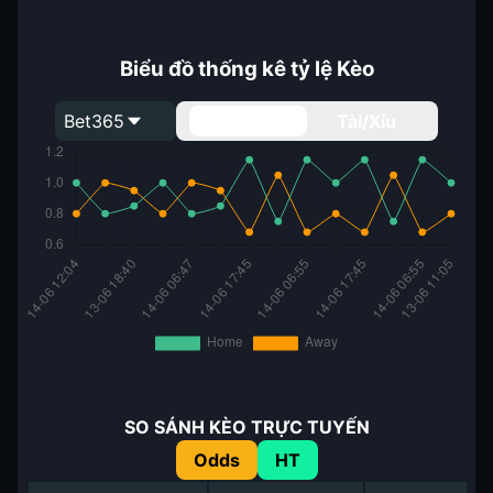
Biểu đồ thống kê tỷ lệ Kèo
Bet365
Handicap
Tài/Xỉu
SO SÁNH KÈO TRỰC TUYẾN
Odds
HT