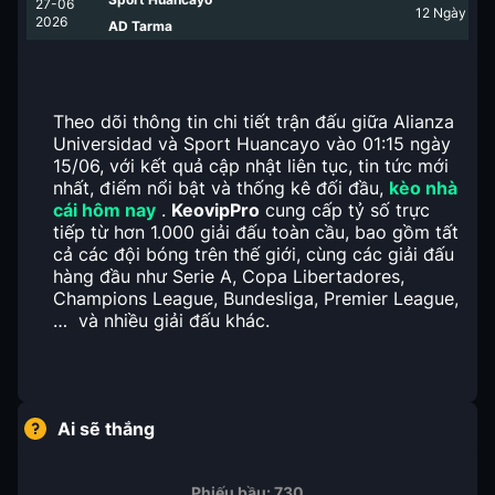
27-06
12
Ngày
2026
AD Tarma
Theo dõi thông tin chi tiết trận đấu giữa Alianza
Universidad và Sport Huancayo vào 01:15 ngày
15/06, với kết quả cập nhật liên tục, tin tức mới
nhất, điểm nổi bật và thống kê đối đầu,
kèo nhà
cái hôm nay
.
KeovipPro
cung cấp tỷ số trực
tiếp từ hơn 1.000 giải đấu toàn cầu, bao gồm tất
cả các đội bóng trên thế giới, cùng các giải đấu
hàng đầu như Serie A, Copa Libertadores,
Champions League, Bundesliga, Premier League,
… và nhiều giải đấu khác.
Ai sẽ thắng
Phiếu bầu:
730